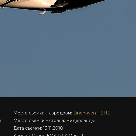
Место съемки – аэродром:
Eindhoven
–
EHEH
et
Место съемки – страна: Нидерланды
Дата съемки: 13.11.2018
Камера: Canon EOS-1D X Mark II