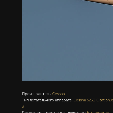
Производитель:
Cessna
Тип летательного аппарата:
Cessna 525B CitationJ
3
Государственная принадлежность:
Нидерланды