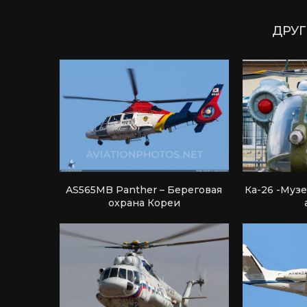
ДРУГ
AS565MB Panther – Береговая
Ка-26 -Муз
охрана Кореи