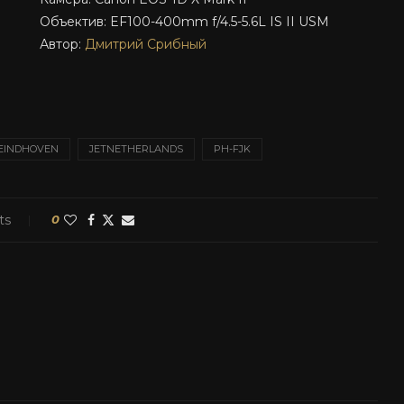
Объектив: EF100-400mm f/4.5-5.6L IS II USM
Автор:
Дмитрий Срибный
EINDHOVEN
JETNETHERLANDS
PH-FJK
ts
0