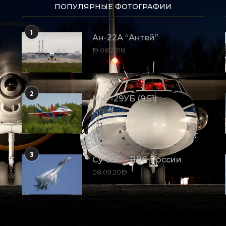
ПОПУЛЯРНЫЕ ФОТОГРАФИИ
1
Ан-22А “Антей”
19.08.2018
2
МиГ-29УБ (9.51)
10.09.2018
3
Су-35С – ВВС России
08.09.2019