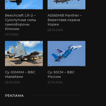
Beechcraft LR-2 –
AS565MB Panther –
Сухопутные силы
Береговая охрана
самообороны
Кореи
Японии
28.10.2024
01.11.2024
Су-30МКМ – ВВС
Су-30СМ – ВВС
Малайзии
России
26.10.2024
22.10.2024
РЕКЛАМА