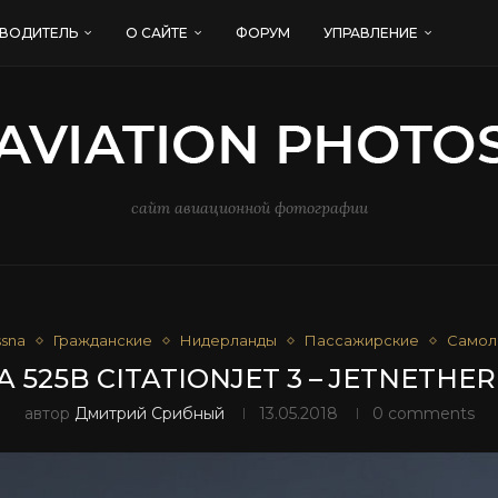
ВОДИТЕЛЬ
О САЙТЕ
ФОРУМ
УПРАВЛЕНИЕ
сайт авиационной фотографии
sna
Гражданские
Нидерланды
Пассажирские
Самол
A 525B CITATIONJET 3 – JETNETHE
автор
Дмитрий Срибный
13.05.2018
0 comments