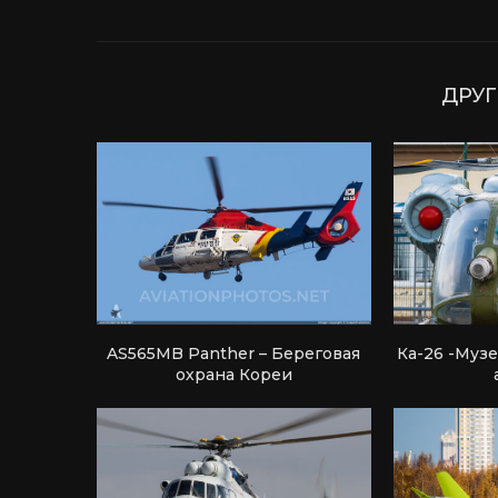
ДРУГ
AS565MB Panther – Береговая
Ка-26 -Муз
охрана Кореи