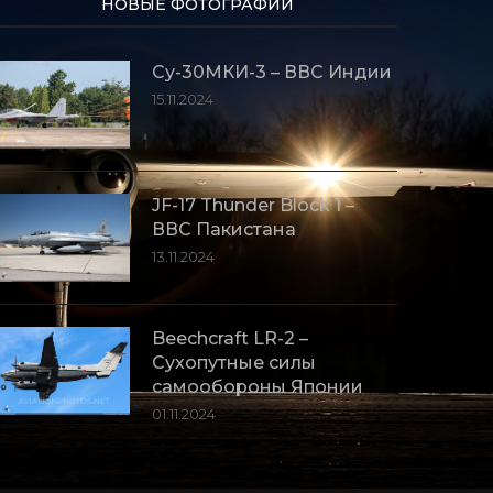
НОВЫЕ ФОТОГРАФИИ
Су-30МКИ-3 – ВВС Индии
15.11.2024
JF-17 Thunder Block 1 –
ВВС Пакистана
13.11.2024
Beechcraft LR-2 –
Сухопутные силы
самообороны Японии
01.11.2024