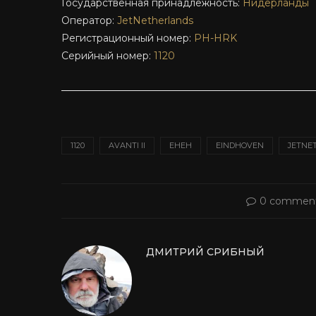
Государственная принадлежность:
Нидерланды
Оператор:
JetNetherlands
Регистрационный номер:
PH-HRK
Серийный номер:
1120
1120
AVANTI II
EHEH
EINDHOVEN
JETNE
0 commen
ДМИТРИЙ СРИБНЫЙ