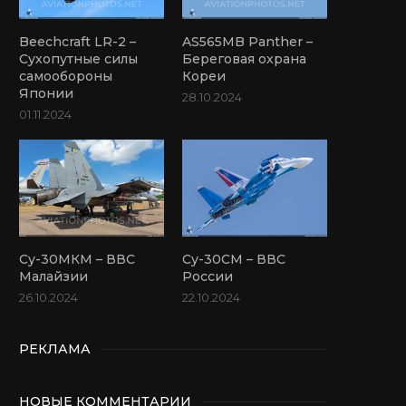
Beechcraft LR-2 –
AS565MB Panther –
Сухопутные силы
Береговая охрана
самообороны
Кореи
Японии
28.10.2024
01.11.2024
Су-30МКМ – ВВС
Су-30СМ – ВВС
Малайзии
России
26.10.2024
22.10.2024
РЕКЛАМА
НОВЫЕ КОММЕНТАРИИ