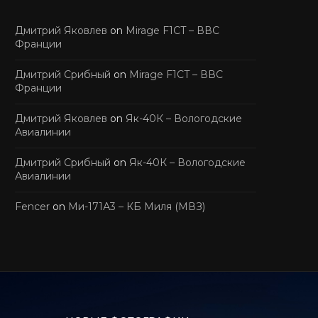
Дмитрий Яковлев
on
Mirage F1CT – ВВС
Франции
Дмитрий Срибный
on
Mirage F1CT – ВВС
Франции
Дмитрий Яковлев
on
Як-40К – Вологодские
Авиалинии
Дмитрий Срибный
on
Як-40К – Вологодские
Авиалинии
Fencer
on
Ми-171А3 – КБ Миля (МВЗ)