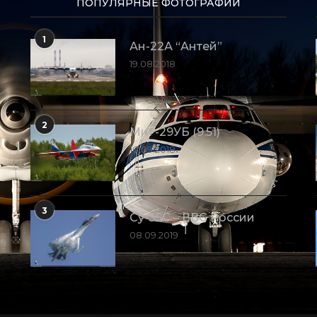
ПОПУЛЯРНЫЕ ФОТОГРАФИИ
1
Ан-22А “Антей”
19.08.2018
2
МиГ-29УБ (9.51)
10.09.2018
3
Су-35С – ВВС России
08.09.2019