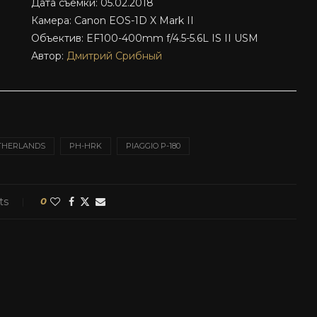
Дата съемки: 05.02.2018
Камера: Canon EOS-1D X Mark II
Объектив: EF100-400mm f/4.5-5.6L IS II USM
Автор:
Дмитрий Срибный
THERLANDS
PH-HRK
PIAGGIO P-180
ts
0