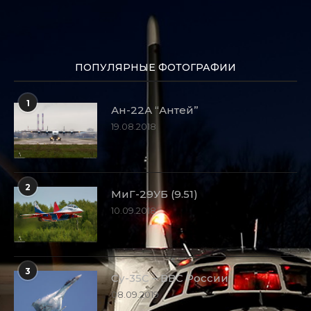
ПОПУЛЯРНЫЕ ФОТОГРАФИИ
1
Ан-22А “Антей”
19.08.2018
2
МиГ-29УБ (9.51)
10.09.2018
3
Су-35С – ВВС России
08.09.2019