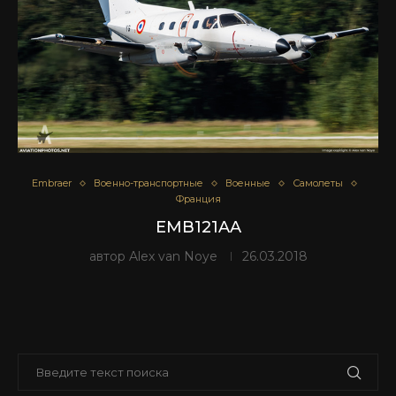
Embraer
Военно-транспортные
Военные
Самолеты
Франция
EMB121AA
автор
Alex van Noye
26.03.2018