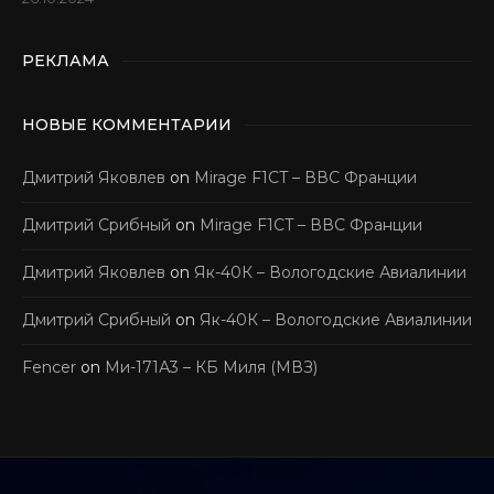
РЕКЛАМА
НОВЫЕ КОММЕНТАРИИ
Дмитрий Яковлев
on
Mirage F1CT – ВВС Франции
Дмитрий Срибный
on
Mirage F1CT – ВВС Франции
Дмитрий Яковлев
on
Як-40К – Вологодские Авиалинии
Дмитрий Срибный
on
Як-40К – Вологодские Авиалинии
Fencer
on
Ми-171А3 – КБ Миля (МВЗ)