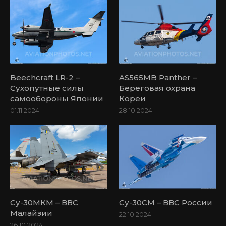
Beechcraft LR-2 –
AS565MB Panther –
Сухопутные силы
Береговая охрана
самообороны Японии
Кореи
01.11.2024
28.10.2024
Су-30МКМ – ВВС
Су-30СМ – ВВС России
Малайзии
22.10.2024
26.10.2024