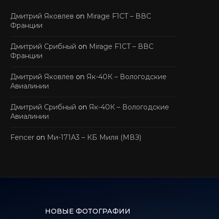
Дмитрий Яковлев
on
Mirage F1CT – ВВС
Франции
Дмитрий Срибный
on
Mirage F1CT – ВВС
Франции
Дмитрий Яковлев
on
Як-40К – Вологодские
Авиалинии
Дмитрий Срибный
on
Як-40К – Вологодские
Авиалинии
Fencer
on
Ми-171А3 – КБ Миля (МВЗ)
НОВЫЕ ФОТОГРАФИИ