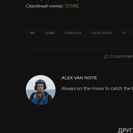
Серийный номер:
121082
082
121082
EMB121AA
GILZE-RIJEN
YG
0 commen
ALEX VAN NOYE
Always on the move to catch the be
ДРУГ