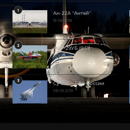
1
Ан-22А “Антей”
19.08.2018
2
МиГ-29УБ (9.51)
10.09.2018
3
Су-35С – ВВС России
08.09.2019