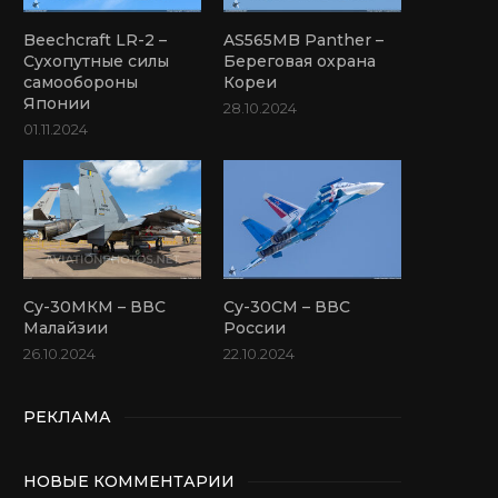
Beechcraft LR-2 –
AS565MB Panther –
Сухопутные силы
Береговая охрана
самообороны
Кореи
Японии
28.10.2024
01.11.2024
Су-30МКМ – ВВС
Су-30СМ – ВВС
Малайзии
России
26.10.2024
22.10.2024
РЕКЛАМА
НОВЫЕ КОММЕНТАРИИ