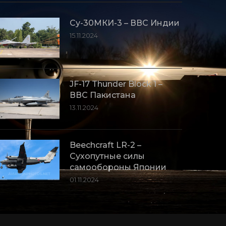
Су-30МКИ-3 – ВВС Индии
15.11.2024
JF-17 Thunder Block 1 –
ВВС Пакистана
13.11.2024
Beechcraft LR-2 –
Сухопутные силы
самообороны Японии
01.11.2024