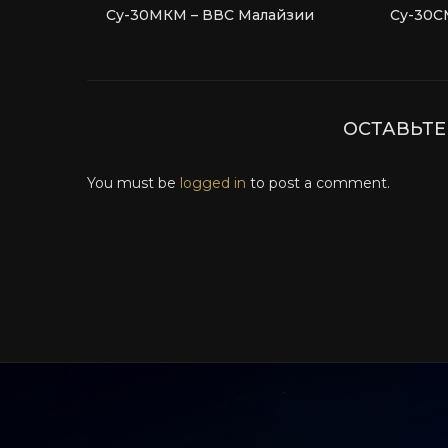
Су-30МКМ – ВВС Малайзии
Су-30С
ОСТАВЬТ
You must be
logged in
to post a comment.