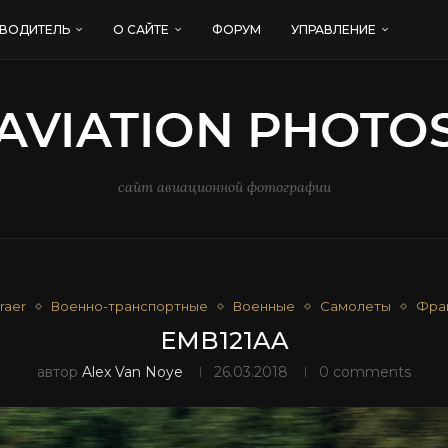
ВОДИТЕЛЬ
О САЙТЕ
ФОРУМ
УПРАВЛЕНИЕ
сайт авиационной фотографии
raer
Военно-транспортные
Военные
Самолеты
Фра
EMB121AA
автор
Alex Van Noye
26.03.2018
0 comments