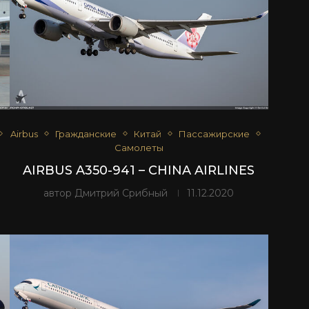
Airbus
Гражданские
Китай
Пассажирские
Самолеты
AIRBUS A350-941 – CHINA AIRLINES
автор
Дмитрий Срибный
11.12.2020