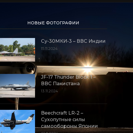
Су-30МКИ-3 – ВВС Индии
15.11.2024
JF-17 Thunder Block 1 –
ВВС Пакистана
13.11.2024
Beechcraft LR-2 –
Сухопутные силы
самообороны Японии
01.11.2024