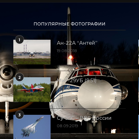
1
Ан-22А “Антей”
19.08.2018
2
МиГ-29УБ (9.51)
10.09.2018
3
Су-35С – ВВС России
08.09.2019