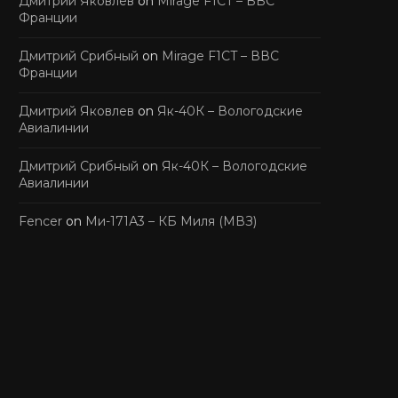
Дмитрий Яковлев
on
Mirage F1CT – ВВС
Франции
Дмитрий Срибный
on
Mirage F1CT – ВВС
Франции
Дмитрий Яковлев
on
Як-40К – Вологодские
Авиалинии
Дмитрий Срибный
on
Як-40К – Вологодские
Авиалинии
Fencer
on
Ми-171А3 – КБ Миля (МВЗ)