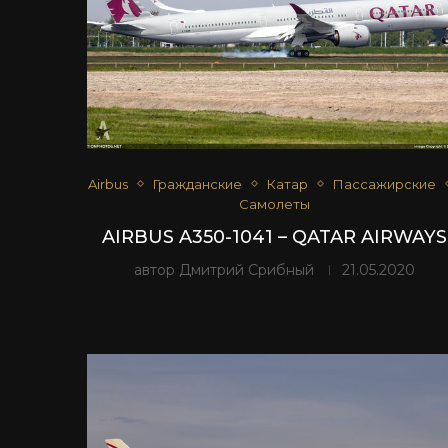
Airbus
Гражданские
Катар
Пассажирские
Самолеты
AIRBUS A350-1041 – QATAR AIRWAYS
автор
Дмитрий Срибный
21.05.2020