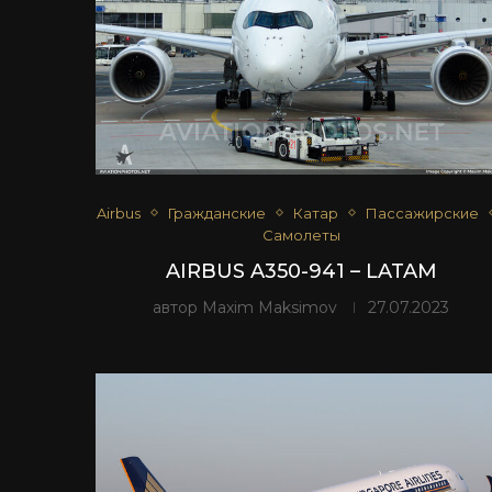
Airbus
Гражданские
Катар
Пассажирские
Самолеты
AIRBUS A350-941 – LATAM
автор
Maxim Maksimov
27.07.2023