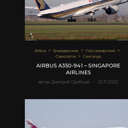
Airbus
Гражданские
Пассажирские
Самолеты
Сингапур
AIRBUS A350-941 – SINGAPORE
AIRLINES
автор
Дмитрий Срибный
20.11.2020