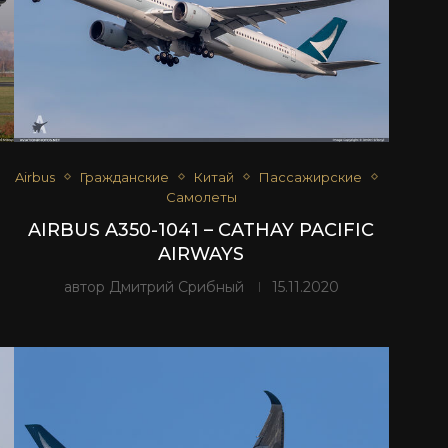
Airbus
Гражданские
Китай
Пассажирские
Самолеты
AIRBUS A350-1041 – CATHAY PACIFIC
AIRWAYS
автор
Дмитрий Срибный
15.11.2020