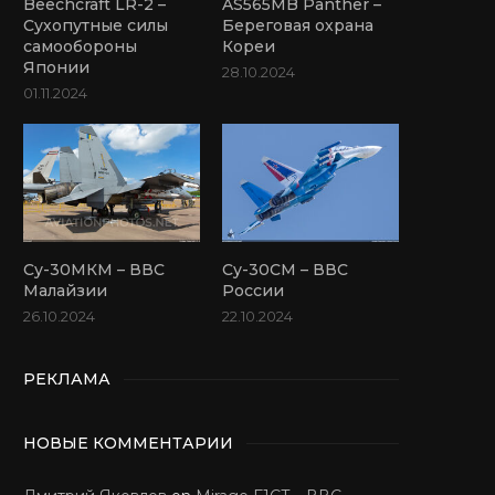
Beechcraft LR-2 –
AS565MB Panther –
Сухопутные силы
Береговая охрана
самообороны
Кореи
Японии
28.10.2024
01.11.2024
Су-30МКМ – ВВС
Су-30СМ – ВВС
Малайзии
России
26.10.2024
22.10.2024
РЕКЛАМА
НОВЫЕ КОММЕНТАРИИ