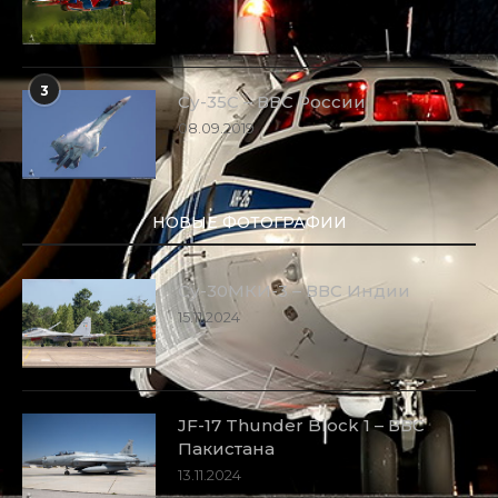
3
Су-35С – ВВС России
08.09.2019
НОВЫЕ ФОТОГРАФИИ
Су-30МКИ-3 – ВВС Индии
15.11.2024
JF-17 Thunder Block 1 – ВВС
Пакистана
13.11.2024