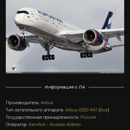
Информация о ЛА
Производитель:
Airbus
Тип летательного аппарата:
Airbus A350-941
[
Все
]
Государственная принадлежность:
Россия
Оператор:
Aeroflot – Russian Airlines