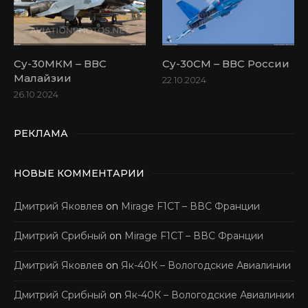
Су-30МКМ – ВВС
Су-30СМ – ВВС России
Малайзии
22.10.2024
26.10.2024
РЕКЛАМА
НОВЫЕ КОММЕНТАРИИ
Дмитрий Яковлев
on
Mirage F1CT – ВВС Франции
Дмитрий Срибный
on
Mirage F1CT – ВВС Франции
Дмитрий Яковлев
on
Як-40К – Вологодские Авиалинии
Дмитрий Срибный
on
Як-40К – Вологодские Авиалинии