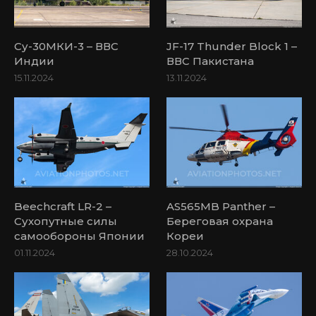
Су-30МКИ-3 – ВВС
JF-17 Thunder Block 1 –
Индии
ВВС Пакистана
15.11.2024
13.11.2024
Beechcraft LR-2 –
AS565MB Panther –
Сухопутные силы
Береговая охрана
самообороны Японии
Кореи
01.11.2024
28.10.2024