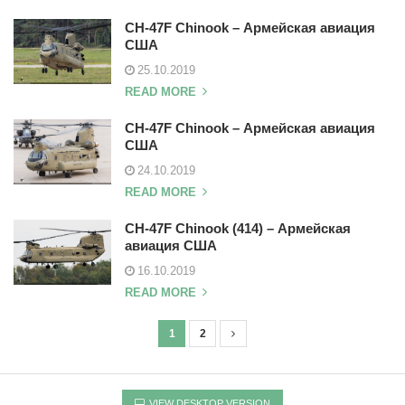
CH-47F Chinook – Армейская авиация
США
25.10.2019
READ MORE
CH-47F Chinook – Армейская авиация
США
24.10.2019
READ MORE
CH-47F Chinook (414) – Армейская
авиация США
16.10.2019
READ MORE
1
2
P
o
s
VIEW DESKTOP VERSION