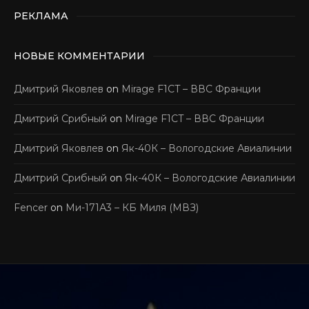
РЕКЛАМА
НОВЫЕ КОММЕНТАРИИ
Дмитрий Яковлев
on
Mirage F1CT – ВВС Франции
Дмитрий Срибный
on
Mirage F1CT – ВВС Франции
Дмитрий Яковлев
on
Як-40К – Вологодские Авиалинии
Дмитрий Срибный
on
Як-40К – Вологодские Авиалинии
Fencer
on
Ми-171А3 – КБ Миля (МВЗ)