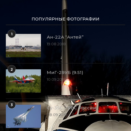
ПОПУЛЯРНЫЕ ФОТОГРАФИИ
1
Ан-22А “Антей”
19.08.2018
2
МиГ-29УБ (9.51)
10.09.2018
3
Су-35С – ВВС России
08.09.2019