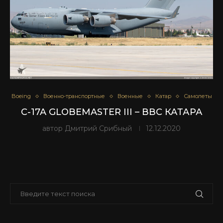
Boeing
Военно-транспортные
Военные
Катар
Самолеты
C-17A GLOBEMASTER III – ВВС КАТАРА
автор
Дмитрий Срибный
12.12.2020