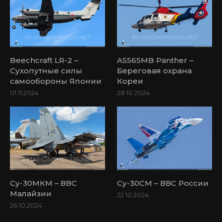
Beechcraft LR-2 –
AS565MB Panther –
Сухопутные силы
Береговая охрана
самообороны Японии
Кореи
01.11.2024
28.10.2024
Су-30МКМ – ВВС
Су-30СМ – ВВС России
Малайзии
22.10.2024
26.10.2024