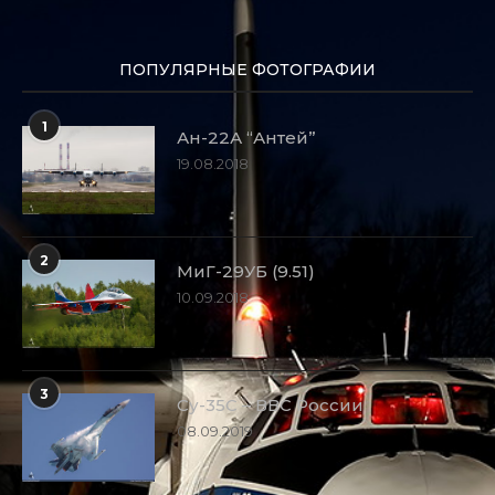
ПОПУЛЯРНЫЕ ФОТОГРАФИИ
1
Ан-22А “Антей”
19.08.2018
2
МиГ-29УБ (9.51)
10.09.2018
3
Су-35С – ВВС России
08.09.2019