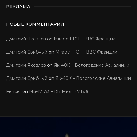
РЕКЛАМА
НОВЫЕ КОММЕНТАРИИ
Дмитрий Яковлев
on
Mirage F1CT – ВВС Франции
Дмитрий Срибный
on
Mirage F1CT – ВВС Франции
Дмитрий Яковлев
on
Як-40К – Вологодские Авиалинии
Дмитрий Срибный
on
Як-40К – Вологодские Авиалинии
Fencer
on
Ми-171А3 – КБ Миля (МВЗ)