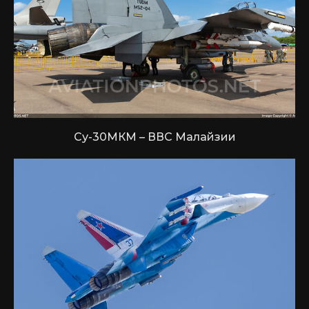
Су-30МКМ – ВВС Малайзии