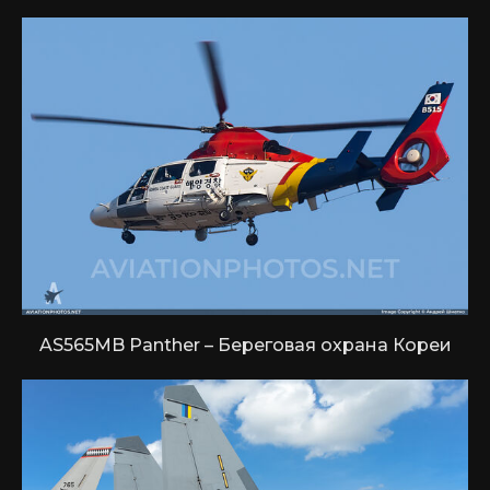
AS565MB Panther – Береговая охрана Кореи