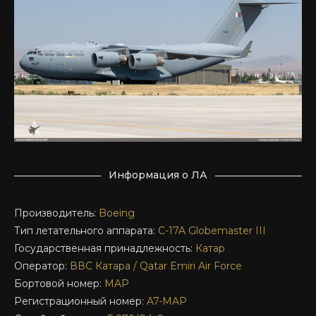
Информация о ЛА
Производитель:
Boeing
Тип летательного аппарата:
C-17A
Globemaster III
Государственная принадлежность:
Катар
Оператор:
ВВС Катара / Qatar Emiri Air Force
Бортовой номер:
MAP
Регистрационный номер:
A7-MAP