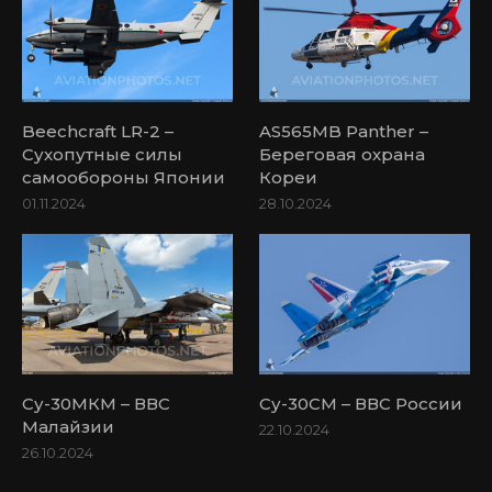
Beechcraft LR-2 –
AS565MB Panther –
Сухопутные силы
Береговая охрана
самообороны Японии
Кореи
01.11.2024
28.10.2024
Су-30МКМ – ВВС
Су-30СМ – ВВС России
Малайзии
22.10.2024
26.10.2024