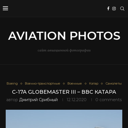
сайт авиационной фотографии
Boeing
Военно-транспортные
Военные
Катар
Самолеты
C-17A GLOBEMASTER III – ВВС КАТАРА
автор
Дмитрий Срибный
12.12.2020
0 comments