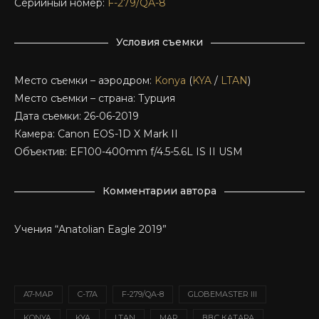
Серийный номер:
F-279/QA-8
Условия съемки
Место съемки – аэродром:
Konya
(
KYA
/
LTAN
)
Место съемки – страна: Турция
Дата съемки: 26-06-2019
Камера: Canon EOS-1D X Mark II
Объектив: EF100-400mm f/4.5-5.6L IS II USM
Комментарии автора
Учения “Anatolian Eagle 2019”
A7-MAP
C-17A
F-279/QA-8
GLOBEMASTER III
KONYA
KYA
LTAN
MAP
ВВС КАТАРА