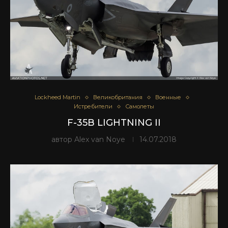
Lockheed Martin
Великобритания
Военные
Истребители
Самолеты
F-35B LIGHTNING II
автор
Alex van Noye
14.07.2018