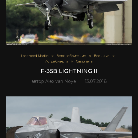
Lockheed Martin
Великобритания
Военные
Истребители
Самолеты
F-35B LIGHTNING II
автор
Alex van Noye
13.07.2018