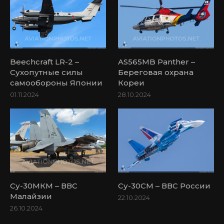
Beechcraft LR-2 –
AS565MB Panther –
Сухопутные силы
Береговая охрана
самообороны Японии
Кореи
01.11.2024
28.10.2024
Су-30МКМ – ВВС
Су-30СМ – ВВС России
Малайзии
22.10.2024
26.10.2024