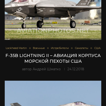
Lockheed Martin
Военные
Истребители
Самолеты
США
F-35B LIGHTNING II – АВИАЦИЯ КОРПУСА
МОРСКОЙ ПЕХОТЫ США
автор
Андрей Шматко
24.12.2018