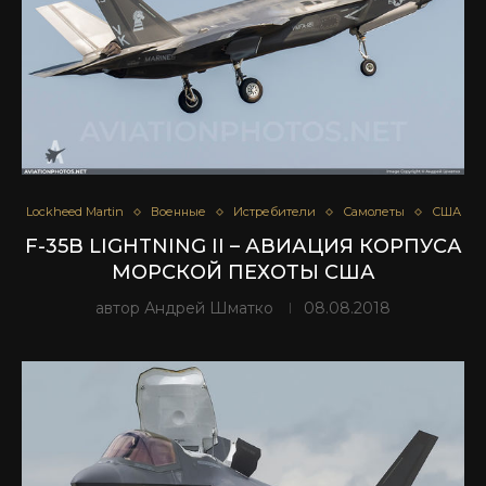
Lockheed Martin
Военные
Истребители
Самолеты
США
F-35B LIGHTNING II – АВИАЦИЯ КОРПУСА
МОРСКОЙ ПЕХОТЫ США
автор
Андрей Шматко
08.08.2018