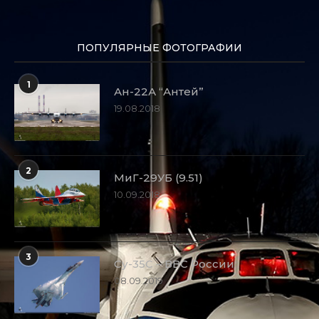
ПОПУЛЯРНЫЕ ФОТОГРАФИИ
1
Ан-22А “Антей”
19.08.2018
2
МиГ-29УБ (9.51)
10.09.2018
3
Су-35С – ВВС России
08.09.2019