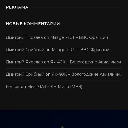
РЕКЛАМА
НОВЫЕ КОММЕНТАРИИ
Дмитрий Яковлев
on
Mirage F1CT – ВВС Франции
Дмитрий Срибный
on
Mirage F1CT – ВВС Франции
Дмитрий Яковлев
on
Як-40К – Вологодские Авиалинии
Дмитрий Срибный
on
Як-40К – Вологодские Авиалинии
Fencer
on
Ми-171А3 – КБ Миля (МВЗ)