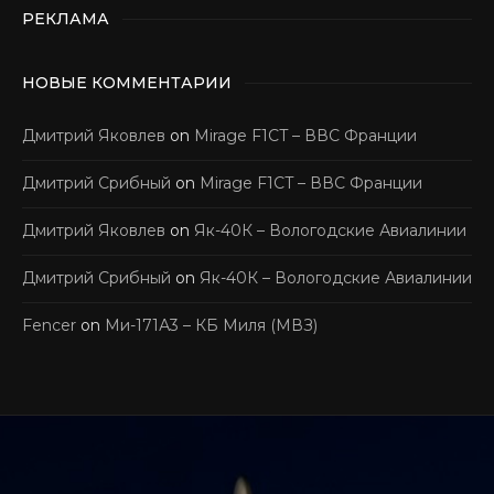
РЕКЛАМА
НОВЫЕ КОММЕНТАРИИ
Дмитрий Яковлев
on
Mirage F1CT – ВВС Франции
Дмитрий Срибный
on
Mirage F1CT – ВВС Франции
Дмитрий Яковлев
on
Як-40К – Вологодские Авиалинии
Дмитрий Срибный
on
Як-40К – Вологодские Авиалинии
Fencer
on
Ми-171А3 – КБ Миля (МВЗ)