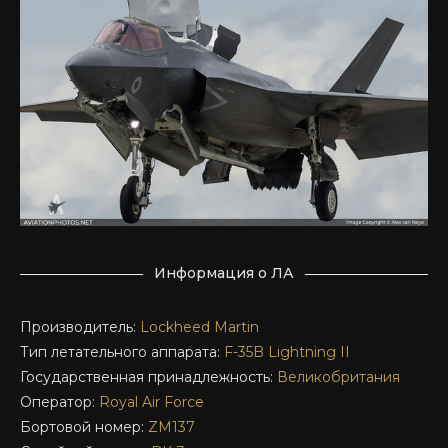
Информация о ЛА
Производитель:
Lockheed Martin
Тип летательного аппарата:
F-35B
Lightning II
Государственная принадлежность:
Великобритания
Оператор:
Royal Air Force
Бортовой номер:
ZM137