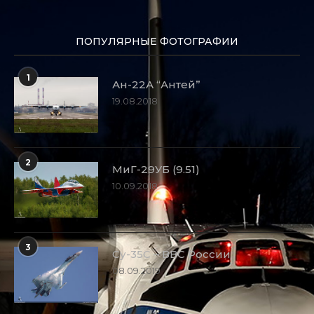
ПОПУЛЯРНЫЕ ФОТОГРАФИИ
1
Ан-22А “Антей”
19.08.2018
2
МиГ-29УБ (9.51)
10.09.2018
3
Су-35С – ВВС России
08.09.2019