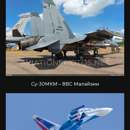
Су-30МКМ – ВВС Малайзии