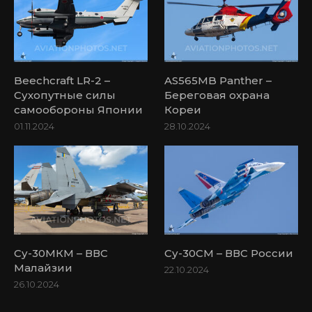
Beechcraft LR-2 –
AS565MB Panther –
Сухопутные силы
Береговая охрана
самообороны Японии
Кореи
01.11.2024
28.10.2024
Су-30МКМ – ВВС
Су-30СМ – ВВС России
Малайзии
22.10.2024
26.10.2024