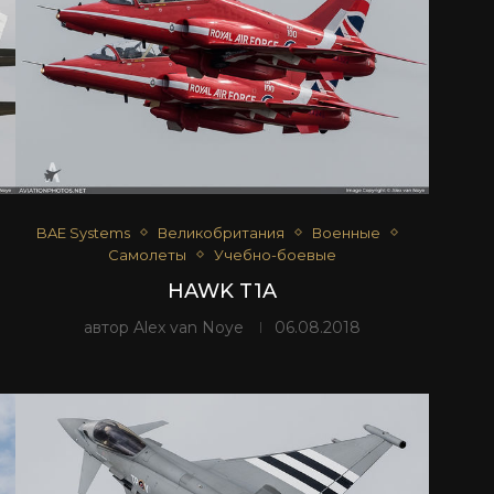
BAE Systems
Великобритания
Военные
Самолеты
Учебно-боевые
HAWK T1A
автор
Alex van Noye
06.08.2018