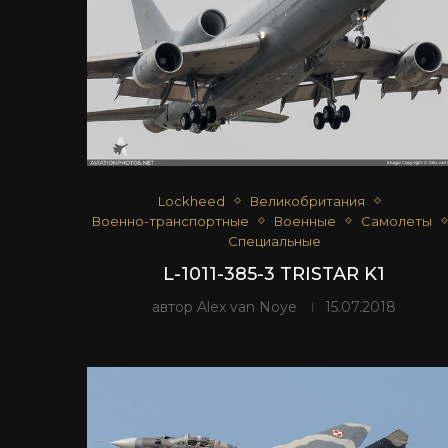
Lockheed
Великобритания
Военно-транспортные
Военные
Самолеты
Специальные
L-1011-385-3 TRISTAR K1
автор
Alex van Noye
15.07.2018