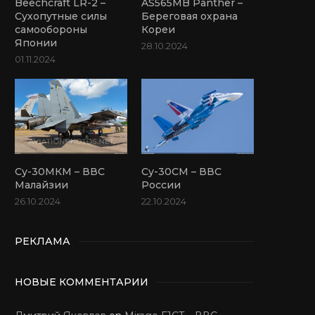
Beechcraft LR-2 –
AS565MB Panther –
Сухопутные силы
Береговая охрана
самообороны
Кореи
Японии
28.10.2024
01.11.2024
Су-30МКМ – ВВС
Су-30СМ – ВВС
Малайзии
России
26.10.2024
22.10.2024
РЕКЛАМА
НОВЫЕ КОММЕНТАРИИ