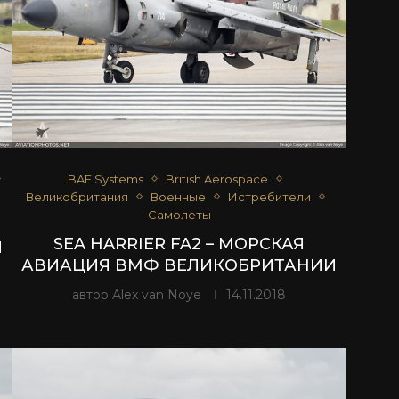
BAE Systems
British Aerospace
Великобритания
Военные
Истребители
Самолеты
SEA HARRIER FA2 – МОРСКАЯ
И
АВИАЦИЯ ВМФ ВЕЛИКОБРИТАНИИ
автор
Alex van Noye
14.11.2018