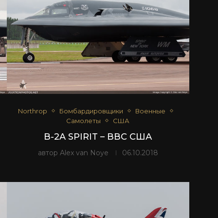
Northrop
Бомбардировщики
Военные
Самолеты
США
B-2A SPIRIT – ВВС США
автор
Alex van Noye
06.10.2018