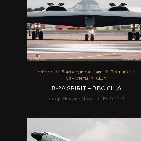
Northrop
Бомбардировщики
Военные
Самолеты
США
B-2A SPIRIT – ВВС США
автор
Alex van Noye
19.10.2018