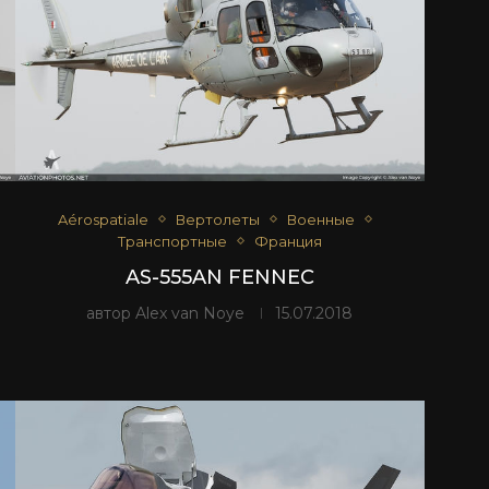
Aérospatiale
Вертолеты
Военные
Транспортные
Франция
AS-555AN FENNEC
автор
Alex van Noye
15.07.2018