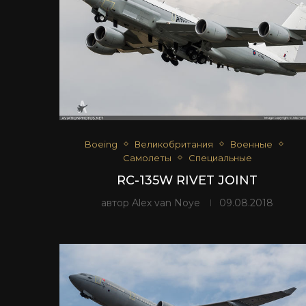
Boeing
Великобритания
Военные
Самолеты
Специальные
RC-135W RIVET JOINT
автор
Alex van Noye
09.08.2018