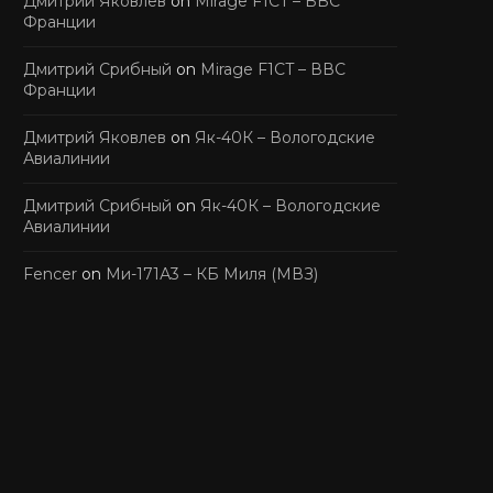
Дмитрий Яковлев
on
Mirage F1CT – ВВС
Франции
Дмитрий Срибный
on
Mirage F1CT – ВВС
Франции
Дмитрий Яковлев
on
Як-40К – Вологодские
Авиалинии
Дмитрий Срибный
on
Як-40К – Вологодские
Авиалинии
Fencer
on
Ми-171А3 – КБ Миля (МВЗ)