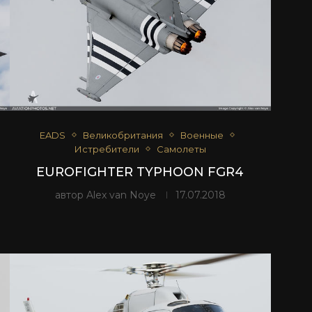
EADS
Великобритания
Военные
Истребители
Самолеты
EUROFIGHTER TYPHOON FGR4
автор
Alex van Noye
17.07.2018