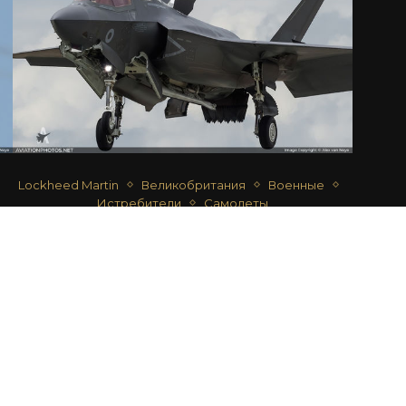
Lockheed Martin
Великобритания
Военные
Истребители
Самолеты
F-35B LIGHTNING II
автор
Alex van Noye
14.07.2018