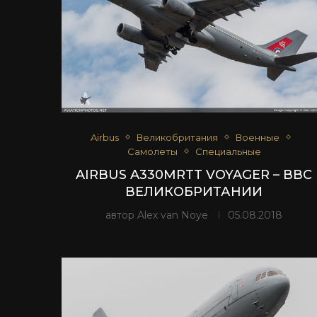
Airbus
Великобритания
Военные
Самолеты
Специальные
AIRBUS A330MRTT VOYAGER – ВВС
ВЕЛИКОБРИТАНИИ
автор
Alex van Noye
05.08.2018