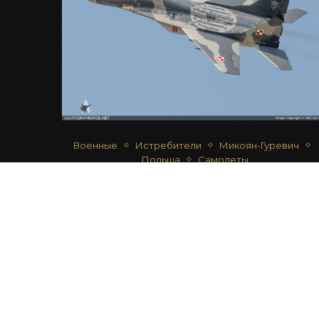
Военные
Истребители
Микоян-Гуревич
Польша
Самолеты
МИГ-29 (9.12А)
автор
Alex van Noye
15.07.2018