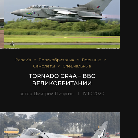
Panavia
Великобритания
Военные
Самолеты
Специальные
TORNADO GR4A – ВВС
ВЕЛИКОБРИТАНИИ
автор
Дмитрий Пичугин
17.10.2020