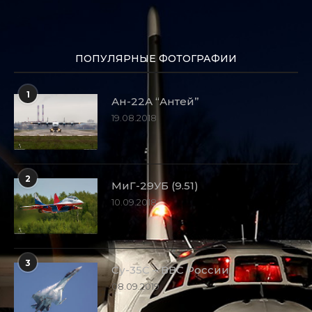
ПОПУЛЯРНЫЕ ФОТОГРАФИИ
1
Ан-22А “Антей”
19.08.2018
2
МиГ-29УБ (9.51)
10.09.2018
3
Су-35С – ВВС России
08.09.2019