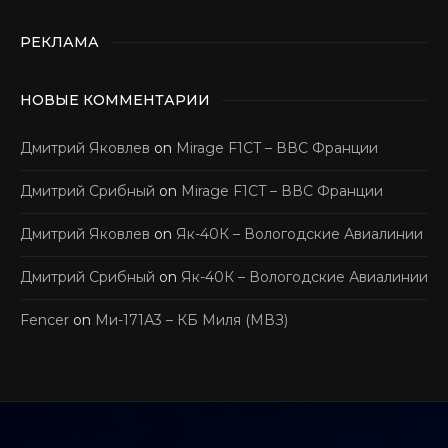
РЕКЛАМА
НОВЫЕ КОММЕНТАРИИ
Дмитрий Яковлев
on
Mirage F1CT – ВВС Франции
Дмитрий Срибный
on
Mirage F1CT – ВВС Франции
Дмитрий Яковлев
on
Як-40К – Вологодские Авиалинии
Дмитрий Срибный
on
Як-40К – Вологодские Авиалинии
Fencer
on
Ми-171А3 – КБ Миля (МВЗ)