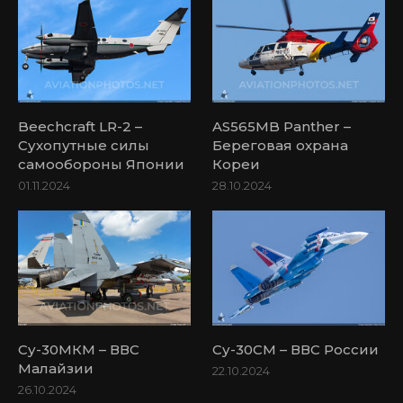
Beechcraft LR-2 –
AS565MB Panther –
Сухопутные силы
Береговая охрана
самообороны Японии
Кореи
01.11.2024
28.10.2024
Су-30МКМ – ВВС
Су-30СМ – ВВС России
Малайзии
22.10.2024
26.10.2024