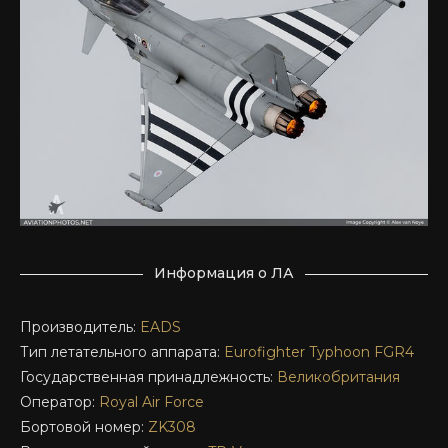
Информация о ЛА
Производитель:
EADS
Тип летательного аппарата:
Eurofighter
Typhoon FGR4
Государственная принадлежность:
Великобритания
Оператор:
Royal Air Force
Бортовой номер:
ZK308