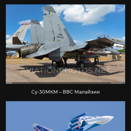
Су-30МКМ – ВВС Малайзии