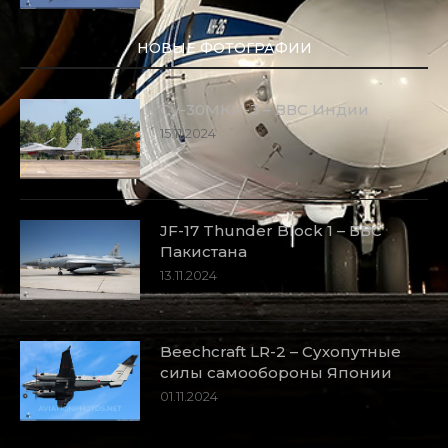
НОВЫЕ ФОТОГРАФИИ
Су-30МКИ-3 – ВВС Индии
15.11.2024
JF-17 Thunder Block 1 – ВВС
Пакистана
13.11.2024
Beechcraft LR-2 – Сухопутные
силы самообороны Японии
01.11.2024