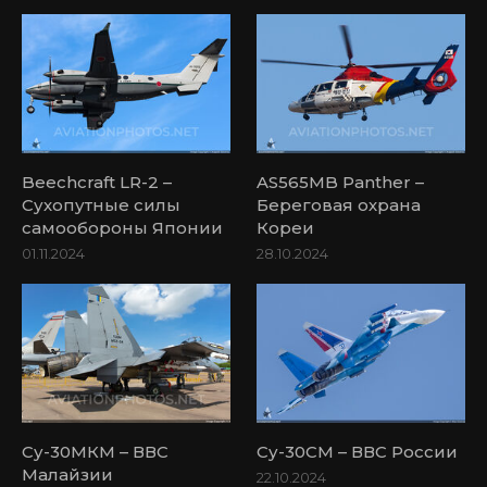
Beechcraft LR-2 –
AS565MB Panther –
Сухопутные силы
Береговая охрана
самообороны Японии
Кореи
01.11.2024
28.10.2024
Су-30МКМ – ВВС
Су-30СМ – ВВС России
Малайзии
22.10.2024