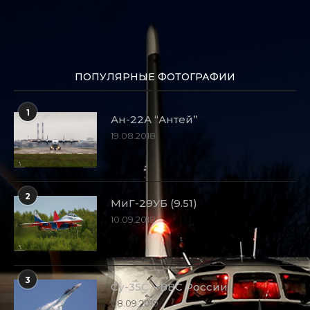
ПОПУЛЯРНЫЕ ФОТОГРАФИИ
1
Ан-22А “Антей”
19.08.2018
2
МиГ-29УБ (9.51)
10.09.2018
3
Су-35С – ВВС России
08.09.2019