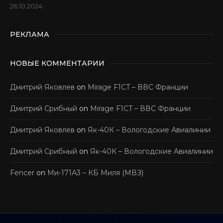
26.10.2024
РЕКЛАМА
НОВЫЕ КОММЕНТАРИИ
Дмитрий Яковлев
on
Mirage F1CT – ВВС Франции
Дмитрий Срибный
on
Mirage F1CT – ВВС Франции
Дмитрий Яковлев
on
Як-40К – Вологодские Авиалинии
Дмитрий Срибный
on
Як-40К – Вологодские Авиалинии
Fencer
on
Ми-171А3 – КБ Миля (МВЗ)