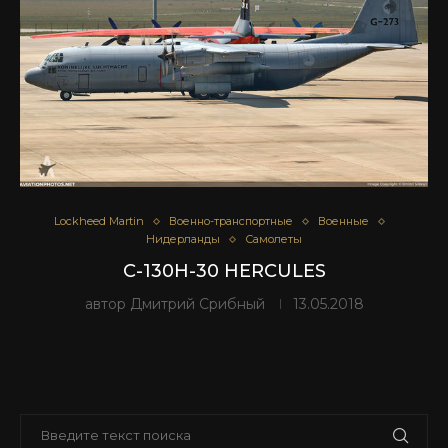
Lockheed Martin
Военно-транспортные
Военные
Нидерланды
Самолеты
C-130H-30 HERCULES
автор
Дмитрий Срибный
13.05.2018