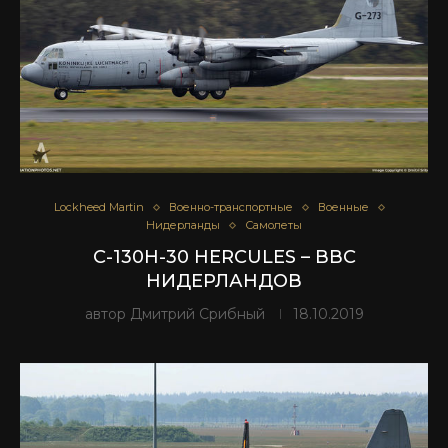
Lockheed Martin
Военно-транспортные
Военные
Нидерланды
Самолеты
C-130H-30 HERCULES – ВВС
НИДЕРЛАНДОВ
автор
Дмитрий Срибный
18.10.2019