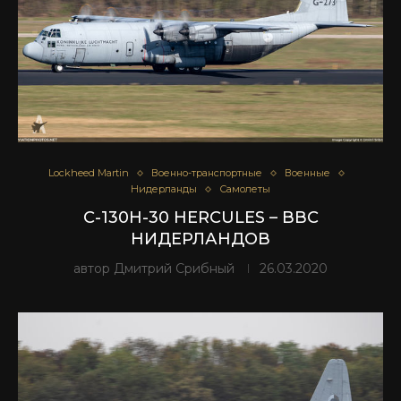
Lockheed Martin
Военно-транспортные
Военные
Нидерланды
Самолеты
C-130H-30 HERCULES – ВВС
НИДЕРЛАНДОВ
автор
Дмитрий Срибный
26.03.2020