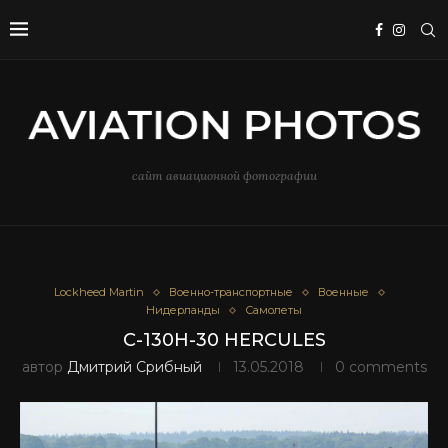
сайт авиационной фотографии
Lockheed Martin
Военно-транспортные
Военные
Нидерланды
Самолеты
C-130H-30 HERCULES
автор
Дмитрий Срибный
13.05.2018
0 comments