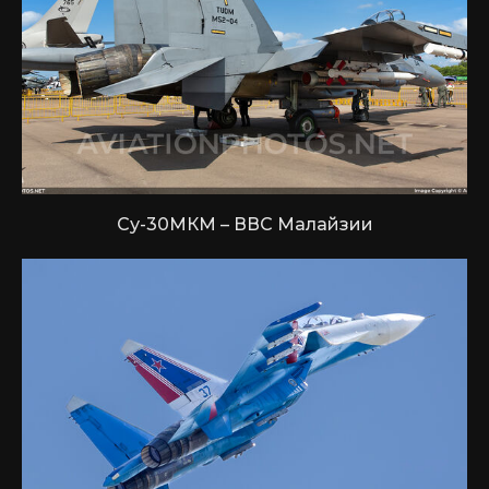
Су-30МКМ – ВВС Малайзии