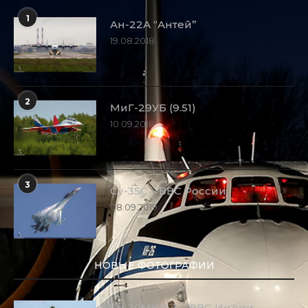
1
Ан-22А “Антей”
19.08.2018
2
МиГ-29УБ (9.51)
10.09.2018
3
Су-35С – ВВС России
08.09.2019
НОВЫЕ ФОТОГРАФИИ
Су-30МКИ-3 – ВВС Индии