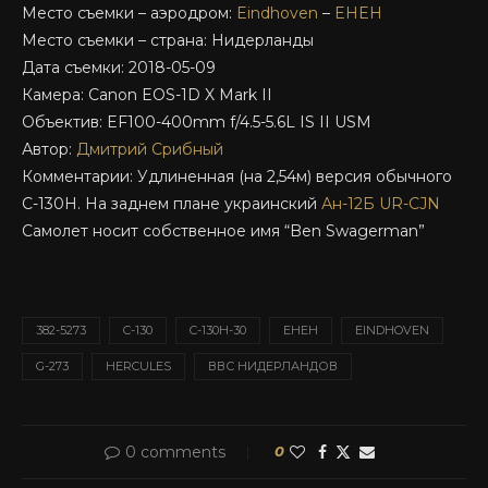
Место съемки – аэродром:
Eindhoven
–
EHEH
Место съемки – страна: Нидерланды
Дата съемки: 2018-05-09
Камера: Canon EOS-1D X Mark II
Объектив: EF100-400mm f/4.5-5.6L IS II USM
Автор:
Дмитрий Срибный
Комментарии: Удлиненная (на 2,54м) версия обычного
C-130H. На заднем плане украинский
Ан-12Б UR-CJN
Самолет носит собственное имя “Ben Swagerman”
382-5273
C-130
C-130H-30
EHEH
EINDHOVEN
G-273
HERCULES
ВВС НИДЕРЛАНДОВ
0 comments
0