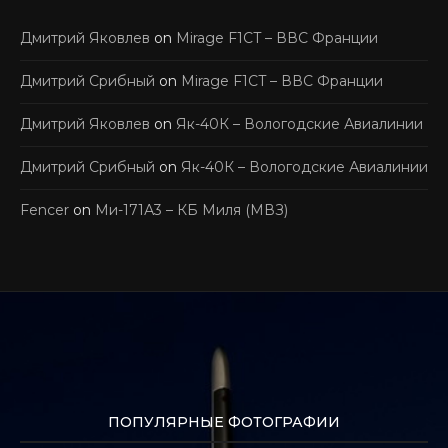
Дмитрий Яковлев
on
Mirage F1CT – ВВС Франции
Дмитрий Срибный
on
Mirage F1CT – ВВС Франции
Дмитрий Яковлев
on
Як-40К – Вологодские Авиалинии
Дмитрий Срибный
on
Як-40К – Вологодские Авиалинии
Fencer
on
Ми-171А3 – КБ Миля (МВЗ)
ПОПУЛЯРНЫЕ ФОТОГРАФИИ