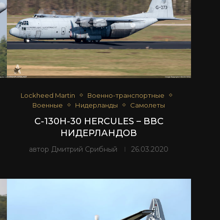
Lockheed Martin
Военно-транспортные
Военные
Нидерланды
Самолеты
C-130H-30 HERCULES – ВВС
НИДЕРЛАНДОВ
автор
Дмитрий Срибный
26.03.2020