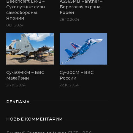
Beechcraft LR-2 –
AS565MB Panther –
Сухопутные силы
Береговая охрана
самообороны
Кореи
Японии
28.10.2024
01.11.2024
Су-30МКМ – ВВС
Су-30СМ – ВВС
Малайзии
России
26.10.2024
22.10.2024
РЕКЛАМА
НОВЫЕ КОММЕНТАРИИ