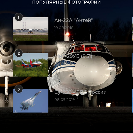
ПОПУЛЯРНЫЕ ФОТОГРАФИИ
1
Ан-22А “Антей”
19.08.2018
2
МиГ-29УБ (9.51)
10.09.2018
3
Су-35С – ВВС России
08.09.2019