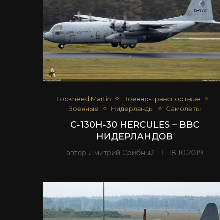
Lockheed Martin
Военно-транспортные
Военные
Нидерланды
Самолеты
C-130H-30 HERCULES – ВВС
НИДЕРЛАНДОВ
автор
Дмитрий Срибный
18.10.2019