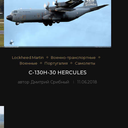
Lockheed Martin
Военно-транспортные
Военные
Португалия
Самолеты
C-130H-30 HERCULES
автор
Дмитрий Срибный
11.06.2018