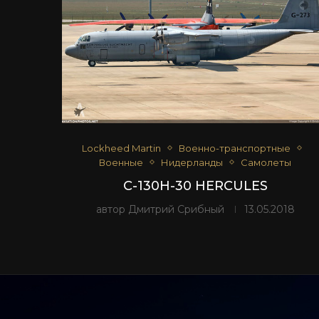
Lockheed Martin
Военно-транспортные
Военные
Нидерланды
Самолеты
C-130H-30 HERCULES
автор
Дмитрий Срибный
13.05.2018