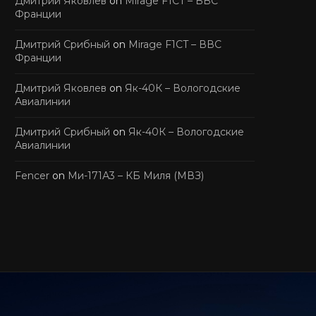
Дмитрий Яковлев
on
Mirage F1CT – ВВС
Франции
Дмитрий Срибный
on
Mirage F1CT – ВВС
Франции
Дмитрий Яковлев
on
Як-40К – Вологодские
Авиалинии
Дмитрий Срибный
on
Як-40К – Вологодские
Авиалинии
Fencer
on
Ми-171А3 – КБ Миля (МВЗ)