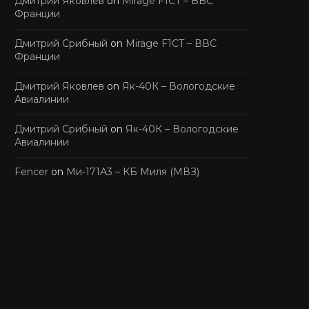
Дмитрий Яковлев
on
Mirage F1CT – ВВС
Франции
Дмитрий Срибный
on
Mirage F1CT – ВВС
Франции
Дмитрий Яковлев
on
Як-40К – Вологодские
Авиалинии
Дмитрий Срибный
on
Як-40К – Вологодские
Авиалинии
Fencer
on
Ми-171А3 – КБ Миля (МВЗ)