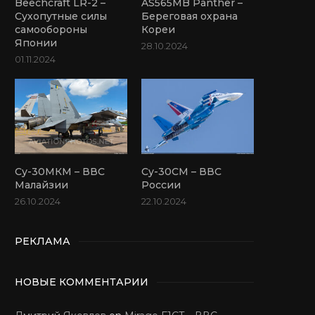
Beechcraft LR-2 –
AS565MB Panther –
Сухопутные силы
Береговая охрана
самообороны
Кореи
Японии
28.10.2024
01.11.2024
Су-30МКМ – ВВС
Су-30СМ – ВВС
Малайзии
России
26.10.2024
22.10.2024
РЕКЛАМА
НОВЫЕ КОММЕНТАРИИ