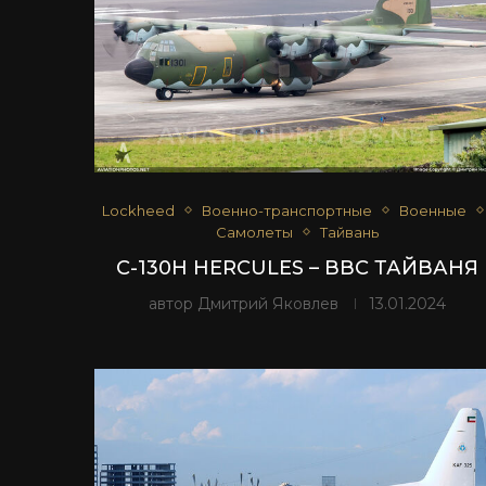
Lockheed
Военно-транспортные
Военные
Самолеты
Тайвань
C-130H HERCULES – ВВС ТАЙВАНЯ
автор
Дмитрий Яковлев
13.01.2024