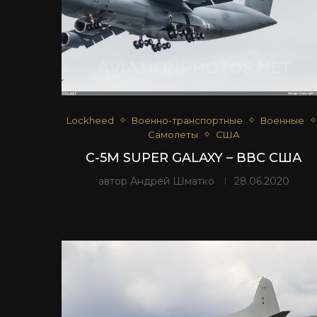
Lockheed
Военно-транспортные
Военные
Самолеты
США
C-5M SUPER GALAXY – ВВС США
автор
Андрей Шматко
28.06.2020