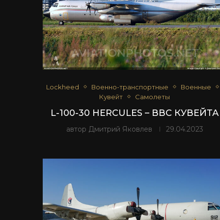
Lockheed
Военно-транспортные
Военные
Кувейт
Самолеты
L-100-30 HERCULES – ВВС КУВЕЙТА
автор
Дмитрий Яковлев
29.04.2023