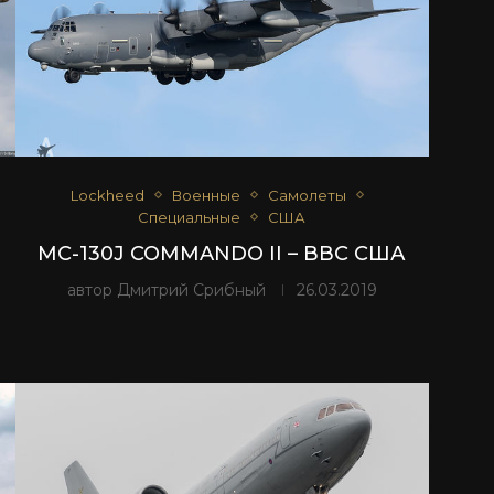
Lockheed
Военные
Самолеты
Специальные
США
MC-130J COMMANDO II – ВВС США
автор
Дмитрий Срибный
26.03.2019