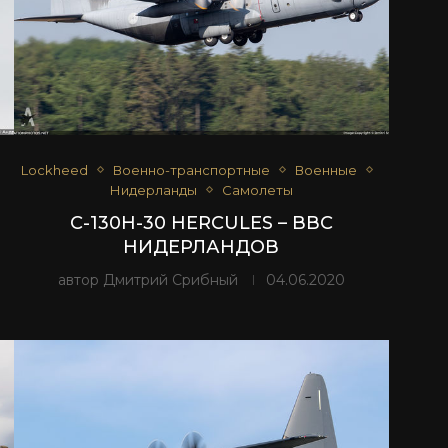
Lockheed
Военно-транспортные
Военные
Нидерланды
Самолеты
C-130H-30 HERCULES – ВВС
НИДЕРЛАНДОВ
автор
Дмитрий Срибный
04.06.2020