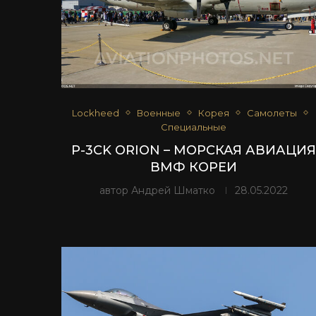
Lockheed
Военные
Корея
Самолеты
Специальные
P-3CK ORION – МОРСКАЯ АВИАЦИЯ
ВМФ КОРЕИ
автор
Андрей Шматко
28.05.2022