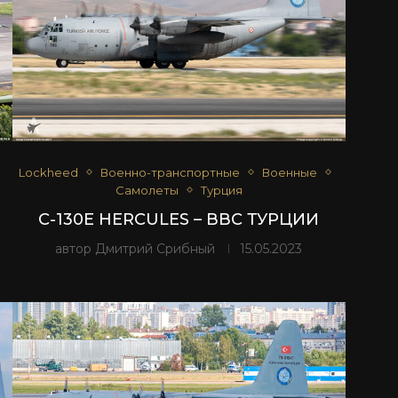
Lockheed
Военно-транспортные
Военные
Самолеты
Турция
C-130E HERCULES – ВВС ТУРЦИИ
автор
Дмитрий Срибный
15.05.2023