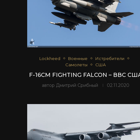
Lockheed
Военные
Истребители
Самолеты
США
F-16CM FIGHTING FALCON – ВВС СШ
автор
Дмитрий Срибный
02.11.2020