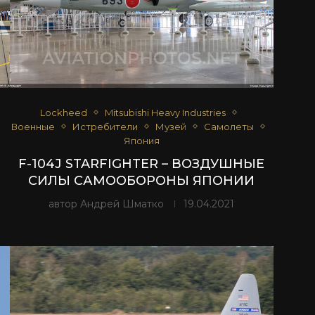
Lockheed
Mitsubishi Heavy Industries
Военные
Истребители
Музей
Самолеты
Япония
F-104J STARFIGHTER – ВОЗДУШНЫЕ
СИЛЫ САМООБОРОНЫ ЯПОНИИ
автор
Андрей Шматко
19.04.2021