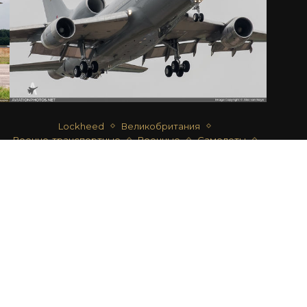
Lockheed
Великобритания
Военно-транспортные
Военные
Самолеты
Специальные
L-1011-385-3 TRISTAR K1
автор
Alex van Noye
15.07.2018
ОЛЬШЕ ФОТОГРАФИЙ