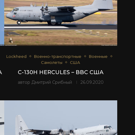
Lockheed
Военно-транспортные
Военные
Самолеты
США
А
C-130H HERCULES – ВВС США
автор
Дмитрий Срибный
26.09.2020