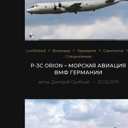
Lockheed
Военные
Германия
Самолеты
Специальные
P-3C ORION – МОРСКАЯ АВИАЦИЯ
ВМФ ГЕРМАНИИ
автор
Дмитрий Срибный
22.06.2019