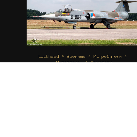
Lockheed
Военные
Истребители
Нидерланды
Самолеты
F-104G STARFIGHTER – ВВС
НИДЕРЛАНДОВ
автор
Anton Tsyupka
04.01.2019
ЗАГРУЗИТЬ Б