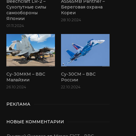
Beechcraft LR-2 –
AS565MB Panther –
Сухопутные силы
Береговая охрана
самообороны
Кореи
Японии
28.10.2024
01.11.2024
Су-30МКМ – ВВС
Су-30СМ – ВВС
Малайзии
России
26.10.2024
22.10.2024
РЕКЛАМА
НОВЫЕ КОММЕНТАРИИ