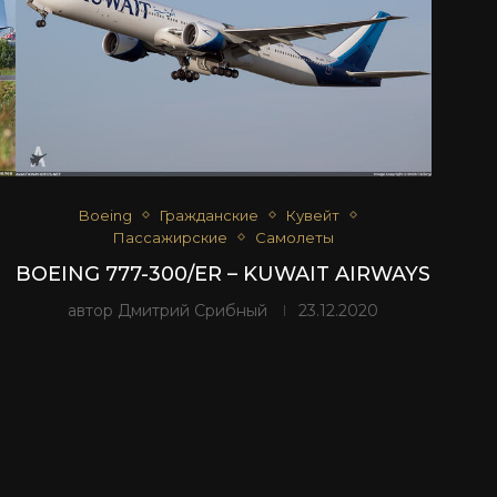
Boeing
Гражданские
Кувейт
Пассажирские
Самолеты
BOEING 777-300/ER – KUWAIT AIRWAYS
автор
Дмитрий Срибный
23.12.2020