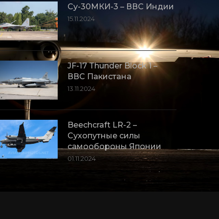
Су-30МКИ-3 – ВВС Индии
15.11.2024
JF-17 Thunder Block 1 –
ВВС Пакистана
13.11.2024
Beechcraft LR-2 –
Сухопутные силы
самообороны Японии
01.11.2024