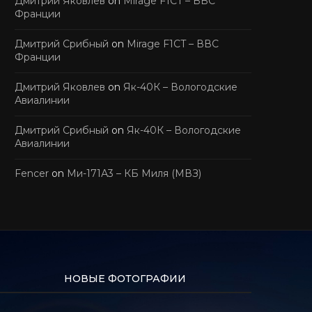
Дмитрий Яковлев
on
Mirage F1CT – ВВС
Франции
Дмитрий Срибный
on
Mirage F1CT – ВВС
Франции
Дмитрий Яковлев
on
Як-40К – Вологодские
Авиалинии
Дмитрий Срибный
on
Як-40К – Вологодские
Авиалинии
Fencer
on
Ми-171А3 – КБ Миля (МВЗ)
НОВЫЕ ФОТОГРАФИИ