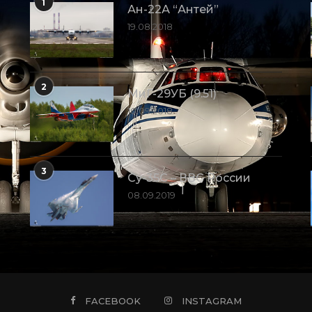
1
Ан-22А “Антей”
19.08.2018
2
МиГ-29УБ (9.51)
10.09.2018
3
Су-35С – ВВС России
08.09.2019
FACEBOOK
INSTAGRAM