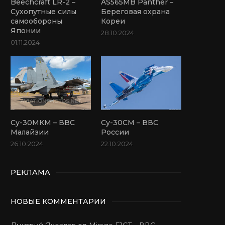
Beechcraft LR-2 –
AS565MB Panther –
Сухопутные силы
Береговая охрана
самообороны
Кореи
Японии
28.10.2024
01.11.2024
Су-30МКМ – ВВС
Су-30СМ – ВВС
Малайзии
России
26.10.2024
22.10.2024
РЕКЛАМА
НОВЫЕ КОММЕНТАРИИ