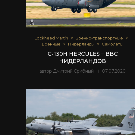
Lockheed Martin
Военно-транспортные
Военные
Нидерланды
Самолеты
C-130H HERCULES – ВВС
НИДЕРЛАНДОВ
автор
Дмитрий Срибный
07.07.2020