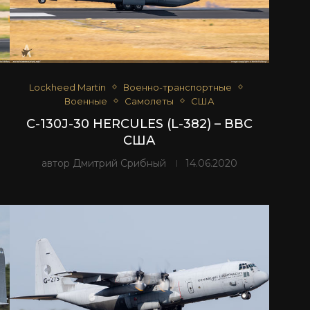
Lockheed Martin
Военно-транспортные
Военные
Самолеты
США
C-130J-30 HERCULES (L-382) – ВВС
США
автор
Дмитрий Срибный
14.06.2020