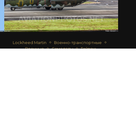
Lockheed Martin
Военно-транспортные
Военные
Самолеты
Тайвань
C-130H HERCULES – ВВС ТАЙВАНЯ
автор
Андрей Шматко
17.04.2020