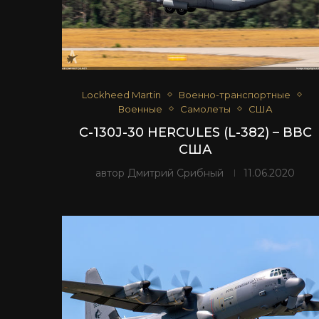
Lockheed Martin
Военно-транспортные
Военные
Самолеты
США
C-130J-30 HERCULES (L-382) – ВВС
США
автор
Дмитрий Срибный
11.06.2020