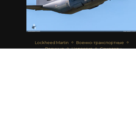
Lockheed Martin
Военно-транспортные
Военные
Норвегия
Самолеты
C-130J-30 HERCULES (L-382) – ВВС
НОРВЕГИИ
автор
Дмитрий Срибный
21.05.2020