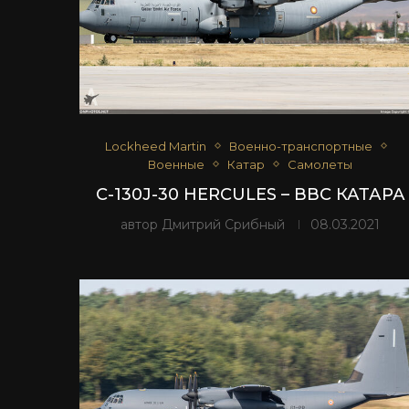
Lockheed Martin
Военно-транспортные
Военные
Катар
Самолеты
C-130J-30 HERCULES – ВВС КАТАРА
автор
Дмитрий Срибный
08.03.2021