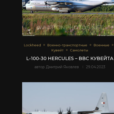
Lockheed
Военно-транспортные
Военные
Кувейт
Самолеты
L-100-30 HERCULES – ВВС КУВЕЙТА
автор
Дмитрий Яковлев
29.04.2023