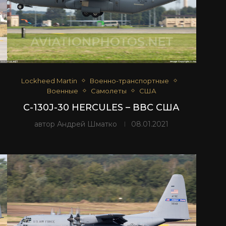
Lockheed Martin
Военно-транспортные
Военные
Самолеты
США
C-130J-30 HERCULES – ВВС США
автор
Андрей Шматко
08.01.2021