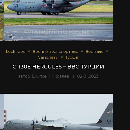
Lockheed
Военно-транспортные
Военные
Самолеты
Турция
C-130E HERCULES – ВВС ТУРЦИИ
автор
Дмитрий Яковлев
02.01.2023