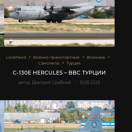
Lockheed
Военно-транспортные
Военные
Самолеты
Турция
C-130E HERCULES – ВВС ТУРЦИИ
автор
Дмитрий Срибный
15.05.2023