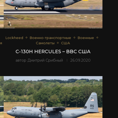
Lockheed
Военно-транспортные
Военные
я
Самолеты
США
И
C-130H HERCULES – ВВС США
автор
Дмитрий Срибный
26.09.2020