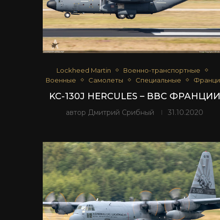
Lockheed Martin
Военно-транспортные
Военные
Самолеты
Специальные
Франци
KC-130J HERCULES – ВВС ФРАНЦИ
автор
Дмитрий Срибный
31.10.2020