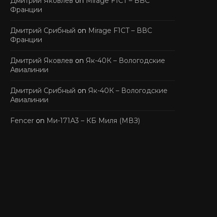
Дмитрий Яковлев
on
Mirage F1CT – ВВС
Франции
Дмитрий Срибный
on
Mirage F1CT – ВВС
Франции
Дмитрий Яковлев
on
Як-40К – Вологодские
Авиалинии
Дмитрий Срибный
on
Як-40К – Вологодские
Авиалинии
Fencer
on
Ми-171А3 – КБ Миля (МВЗ)