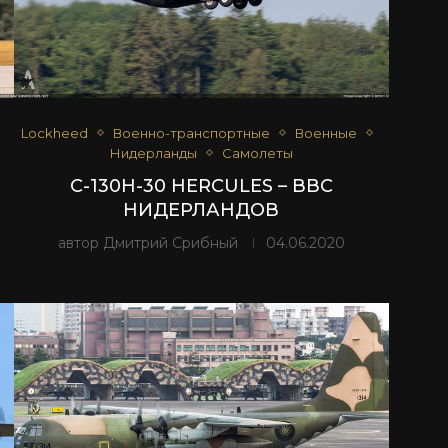
Lockheed
Военно-транспортные
Военные
Нидерланды
Самолеты
C-130H-30 HERCULES – ВВС
НИДЕРЛАНДОВ
автор
Дмитрий Срибный
04.06.2020