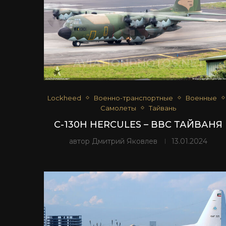
Lockheed
Военно-транспортные
Военные
Самолеты
Тайвань
C-130H HERCULES – ВВС ТАЙВАНЯ
автор
Дмитрий Яковлев
13.01.2024