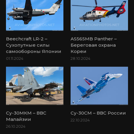
Beechcraft LR-2 –
AS565MB Panther –
Сухопутные силы
Береговая охрана
самообороны Японии
Кореи
01.11.2024
28.10.2024
Су-30МКМ – ВВС
Су-30СМ – ВВС России
Малайзии
22.10.2024
26.10.2024