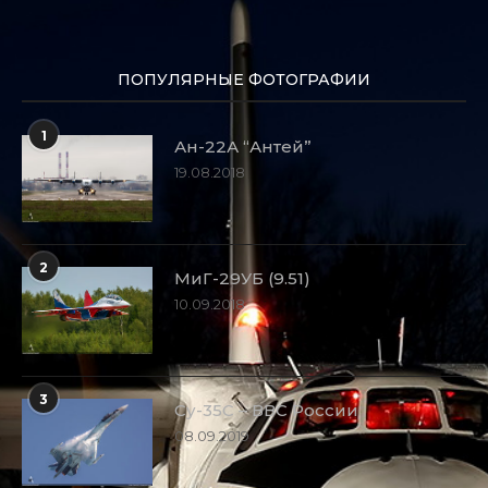
ПОПУЛЯРНЫЕ ФОТОГРАФИИ
1
Ан-22А “Антей”
19.08.2018
2
МиГ-29УБ (9.51)
10.09.2018
3
Су-35С – ВВС России
08.09.2019