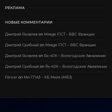
РЕКЛАМА
НОВЫЕ КОММЕНТАРИИ
Дмитрий Яковлев
on
Mirage F1CT – ВВС Франции
Дмитрий Срибный
on
Mirage F1CT – ВВС Франции
Дмитрий Яковлев
on
Як-40К – Вологодские Авиалинии
Дмитрий Срибный
on
Як-40К – Вологодские Авиалинии
Fencer
on
Ми-171А3 – КБ Миля (МВЗ)