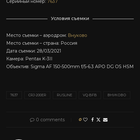
Серийный номер:
7637
Условия съемки
Место съемки – аэродром:
Внуково
Место съемки – страна: Россия
Дата съемки: 28/03/2021
Камера: Pentax K-3II
Объектив: Sigma AF 150-500mm f/5-6.3 APO DG OS HSM
7637
CRJ-200ER
RUSLINE
VQ-BFB
ВНУКОВО
0 comments
0