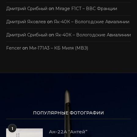
Дмитрий Срибный
on
Mirage F1CT – ВВС Франции
Дмитрий Яковлев
on
Як-40К – Вологодские Авиалинии
Дмитрий Срибный
on
Як-40К – Вологодские Авиалинии
Fencer
on
Ми-171А3 – КБ Миля (МВЗ)
ПОПУЛЯРНЫЕ ФОТОГРАФИИ
1
Ан-22А “Антей”