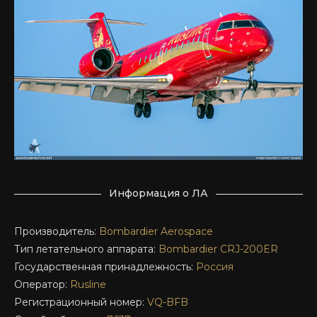
Информация о ЛА
Производитель:
Bombardier Aerospace
Тип летательного аппарата:
Bombardier
CRJ-200ER
Государственная принадлежность:
Россия
Оператор:
Rusline
Регистрационный номер:
VQ-BFB