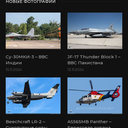
НОВЫЕ ФОТОГРАФИИ
Су-30МКИ-3 – ВВС
JF-17 Thunder Block 1 –
Индии
ВВС Пакистана
15.11.2024
13.11.2024
Beechcraft LR-2 –
AS565MB Panther –
Сухопутные силы
Береговая охрана