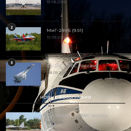
19.08.2018
2
МиГ-29УБ (9.51)
10.09.2018
3
Су-35С – ВВС России
08.09.2019
НОВЫЕ ФОТОГРАФИИ
Су-30МКИ-3 – ВВС Индии
15.11.2024