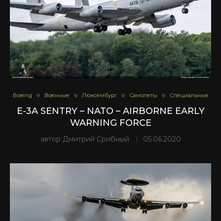
Boeing
Военные
Люксембург
Самолеты
Специальные
E-3A SENTRY – NATO – AIRBORNE EARLY
WARNING FORCE
автор
Дмитрий Срибный
05.06.2020