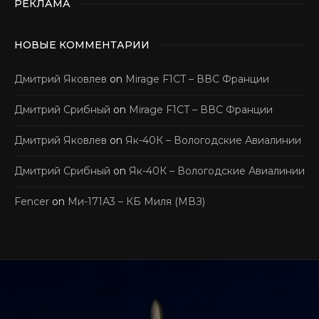
РЕКЛАМА
НОВЫЕ КОММЕНТАРИИ
Дмитрий Яковлев
on
Mirage F1CT – ВВС Франции
Дмитрий Срибный
on
Mirage F1CT – ВВС Франции
Дмитрий Яковлев
on
Як-40К – Вологодские Авиалинии
Дмитрий Срибный
on
Як-40К – Вологодские Авиалинии
Fencer
on
Ми-171А3 – КБ Миля (МВЗ)