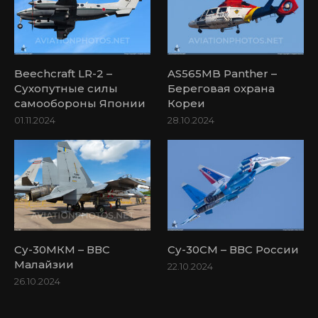
Beechcraft LR-2 –
AS565MB Panther –
Сухопутные силы
Береговая охрана
самообороны Японии
Кореи
01.11.2024
28.10.2024
Су-30МКМ – ВВС
Су-30СМ – ВВС России
Малайзии
22.10.2024
26.10.2024