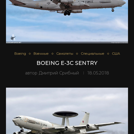
Boeing
Военные
Самолеты
Специальные
США
BOEING E-3C SENTRY
автор
Дмитрий Срибный
18.05.2018