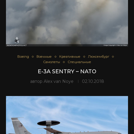
Boeing
Военные
Креативные
Люксембург
Самолеты
Специальные
E-3A SENTRY – NATO
автор
Alex van Noye
02.10.2018