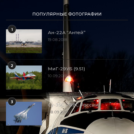
ПОПУЛЯРНЫЕ ФОТОГРАФИИ
1
Ан-22А “Антей”
19.08.2018
2
МиГ-29УБ (9.51)
10.09.2018
3
Су-35С – ВВС России
08.09.2019