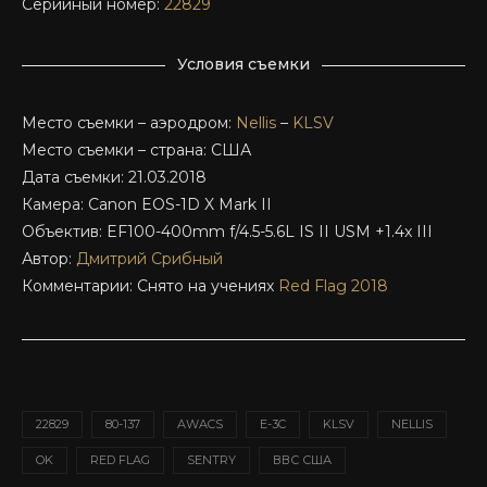
Серийный номер:
22829
Условия съемки
Место съемки – аэродром:
Nellis
–
KLSV
Место съемки – страна: США
Дата съемки: 21.03.2018
Камера: Canon EOS-1D X Mark II
Объектив: EF100-400mm f/4.5-5.6L IS II USM +1.4x III
Автор:
Дмитрий Срибный
Комментарии: Снято на учениях
Red Flag 2018
22829
80-137
AWACS
E-3C
KLSV
NELLIS
OK
RED FLAG
SENTRY
ВВС США