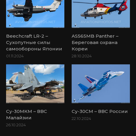
Beechcraft LR-2 –
AS565MB Panther –
Сухопутные силы
Береговая охрана
самообороны Японии
Кореи
01.11.2024
28.10.2024
Су-30МКМ – ВВС
Су-30СМ – ВВС России
Малайзии
22.10.2024
26.10.2024