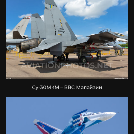
Су-30МКМ – ВВС Малайзии