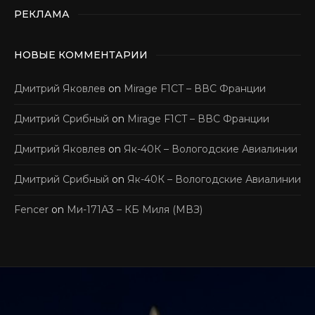
РЕКЛАМА
НОВЫЕ КОММЕНТАРИИ
Дмитрий Яковлев
on
Mirage F1CT – ВВС Франции
Дмитрий Срибный
on
Mirage F1CT – ВВС Франции
Дмитрий Яковлев
on
Як-40К – Вологодские Авиалинии
Дмитрий Срибный
on
Як-40К – Вологодские Авиалинии
Fencer
on
Ми-171А3 – КБ Миля (МВЗ)