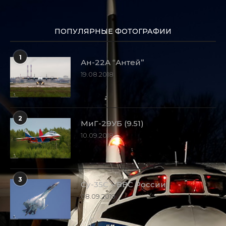
ПОПУЛЯРНЫЕ ФОТОГРАФИИ
1
Ан-22А “Антей”
19.08.2018
2
МиГ-29УБ (9.51)
10.09.2018
3
Су-35С – ВВС России
08.09.2019