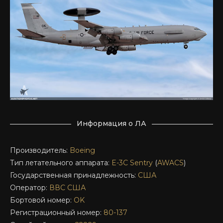
Информация о ЛА
Производитель:
Boeing
Тип летательного аппарата:
E-3C
Sentry
(
AWACS
)
Государственная принадлежность:
США
Оператор:
ВВС США
Бортовой номер:
OK
Регистрационный номер:
80-137