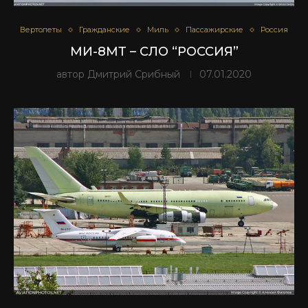
Вертолеты
Гражданские
Миль
Пассажирские
Россия
МИ-8МТ – СЛО “РОССИЯ”
автор
Дмитрий Срибный
07.01.2020