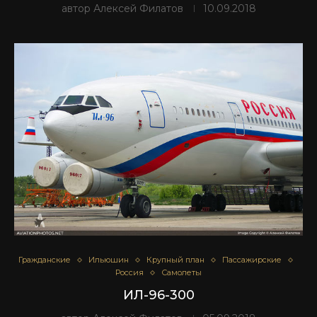
автор
Алексей Филатов
10.09.2018
Гражданские
Ильюшин
Крупный план
Пассажирские
Россия
Самолеты
ИЛ-96-300