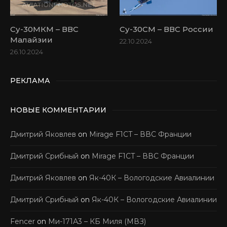
Су-30МКМ – ВВС
Су-30СМ – ВВС России
Малайзии
22.10.2024
26.10.2024
РЕКЛАМА
НОВЫЕ КОММЕНТАРИИ
Дмитрий Яковлев
on
Mirage F1CT – ВВС Франции
Дмитрий Срибный
on
Mirage F1CT – ВВС Франции
Дмитрий Яковлев
on
Як-40К – Вологодские Авиалинии
Дмитрий Срибный
on
Як-40К – Вологодские Авиалинии
Fencer
on
Ми-171А3 – КБ Миля (МВЗ)