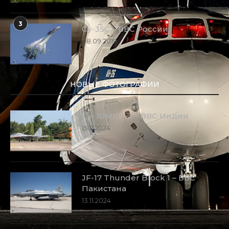
3
Су-35С – ВВС России
08.09.2019
НОВЫЕ ФОТОГРАФИИ
Су-30МКИ-3 – ВВС Индии
15.11.2024
JF-17 Thunder Block 1 – ВВС
Пакистана
13.11.2024