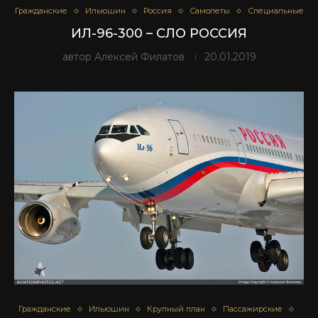
Гражданские
Ильюшин
Россия
Самолеты
Специальные
ИЛ-96-300 – СЛО РОССИЯ
автор
Алексей Филатов
20.01.2019
Гражданские
Ильюшин
Крупный план
Пассажирские