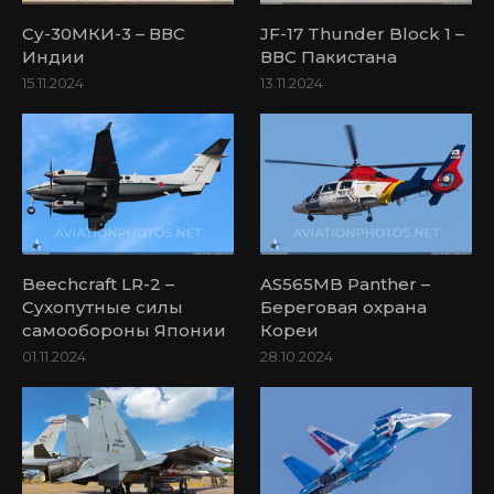
Су-30МКИ-3 – ВВС
JF-17 Thunder Block 1 –
Индии
ВВС Пакистана
15.11.2024
13.11.2024
Beechcraft LR-2 –
AS565MB Panther –
Сухопутные силы
Береговая охрана
самообороны Японии
Кореи
01.11.2024
28.10.2024