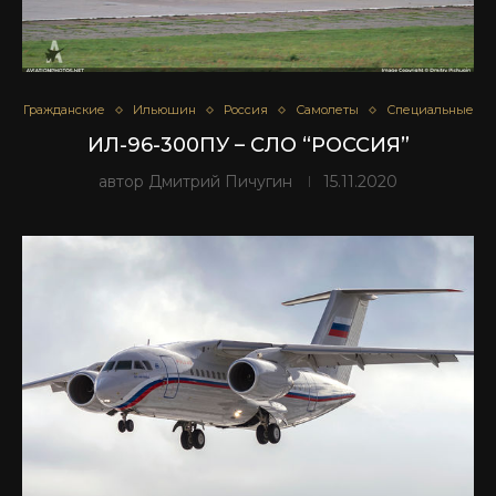
Гражданские
Ильюшин
Россия
Самолеты
Специальные
ИЛ-96-300ПУ – СЛО “РОССИЯ”
автор
Дмитрий Пичугин
15.11.2020