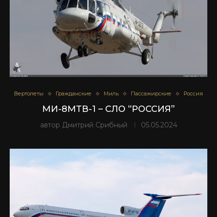
Вертолеты
Гражданские
Миль
Пассажирские
Россия
МИ-8МТВ-1 – СЛО “РОССИЯ”
автор
Дмитрий Срибный
05.05.2024