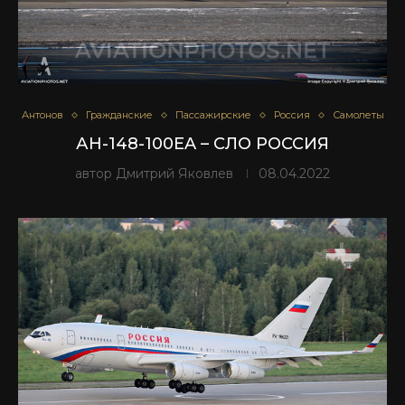
Антонов
Гражданские
Пассажирские
Россия
Самолеты
АН-148-100EA – СЛО РОССИЯ
автор
Дмитрий Яковлев
08.04.2022