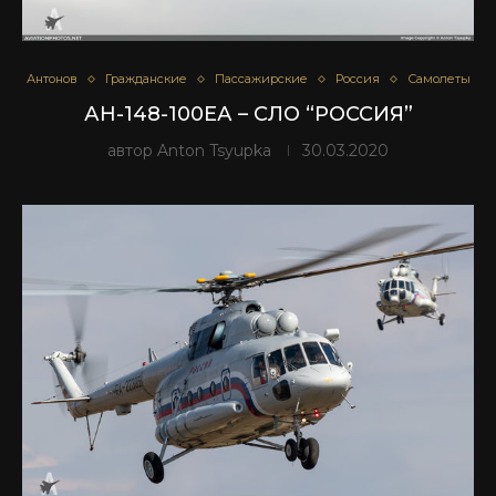
Антонов
Гражданские
Пассажирские
Россия
Самолеты
АН-148-100ЕА – СЛО “РОССИЯ”
автор
Anton Tsyupka
30.03.2020