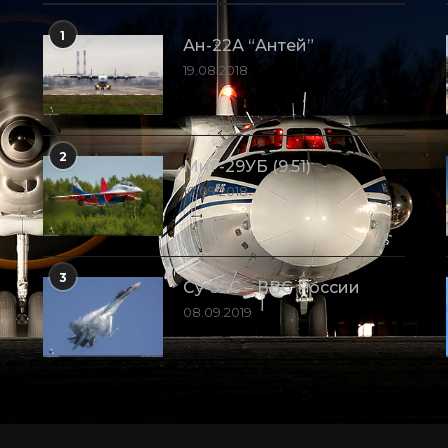
1
Ан-22А “Антей”
19.08.2018
2
МиГ-29УБ (9.51)
10.09.2018
3
Су-35С – ВВС России
08.09.2019