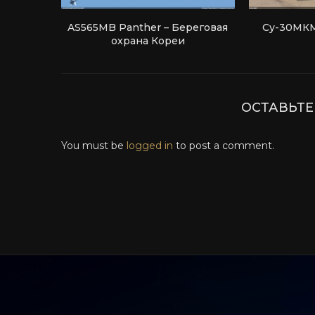
AS565MB Panther – Береговая
Су-30МКМ
охрана Кореи
ОСТАВЬТ
You must be
logged in
to post a comment.