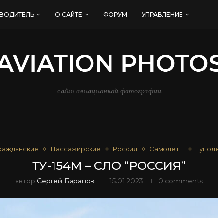
ВОДИТЕЛЬ
О САЙТЕ
ФОРУМ
УПРАВЛЕНИЕ
сайт авиационной фотографии
ражданские
Пассажирские
Россия
Самолеты
Тупол
ТУ-154М – СЛО “РОССИЯ”
автор
Сергей Баранов
15.01.2023
0 comments