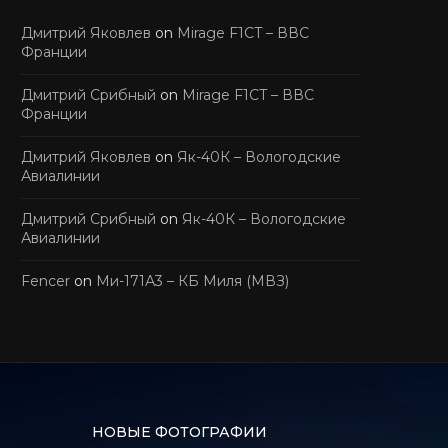
Дмитрий Яковлев
on
Mirage F1CT – ВВС
Франции
Дмитрий Срибный
on
Mirage F1CT – ВВС
Франции
Дмитрий Яковлев
on
Як-40К – Вологодские
Авиалинии
Дмитрий Срибный
on
Як-40К – Вологодские
Авиалинии
Fencer
on
Ми-171А3 – КБ Миля (МВЗ)
НОВЫЕ ФОТОГРАФИИ