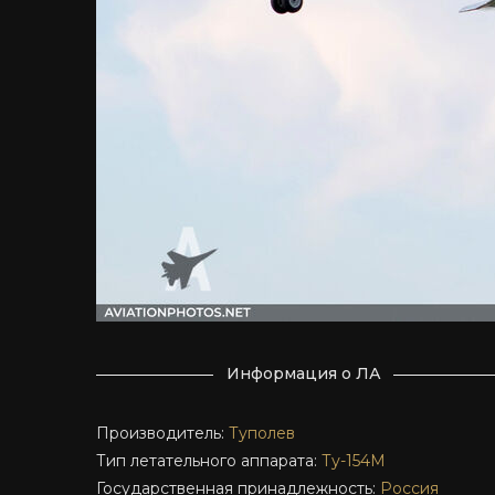
Информация о ЛА
Производитель:
Туполев
Тип летательного аппарата:
Ту-154М
Государственная принадлежность:
Россия