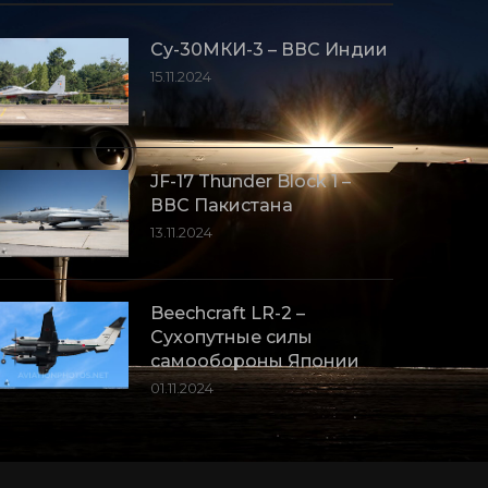
Су-30МКИ-3 – ВВС Индии
15.11.2024
JF-17 Thunder Block 1 –
ВВС Пакистана
13.11.2024
Beechcraft LR-2 –
Сухопутные силы
самообороны Японии
01.11.2024