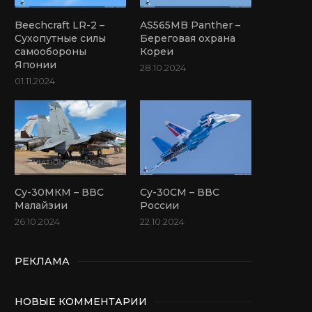
Beechcraft LR-2 –
AS565MB Panther –
Сухопутные силы
Береговая охрана
самообороны
Кореи
Японии
28.10.2024
01.11.2024
Су-30МКМ – ВВС
Су-30СМ – ВВС
Малайзии
России
26.10.2024
22.10.2024
РЕКЛАМА
НОВЫЕ КОММЕНТАРИИ