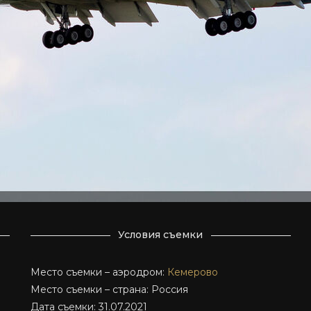
Условия съемки
Место съемки – аэродром:
Кемерово
Место съемки – страна: Россия
Дата съемки: 31.07.2021