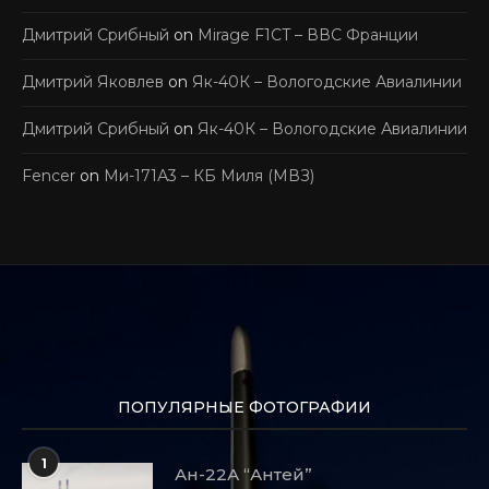
Дмитрий Срибный
on
Mirage F1CT – ВВС Франции
Дмитрий Яковлев
on
Як-40К – Вологодские Авиалинии
Дмитрий Срибный
on
Як-40К – Вологодские Авиалинии
Fencer
on
Ми-171А3 – КБ Миля (МВЗ)
ПОПУЛЯРНЫЕ ФОТОГРАФИИ
1
Ан-22А “Антей”