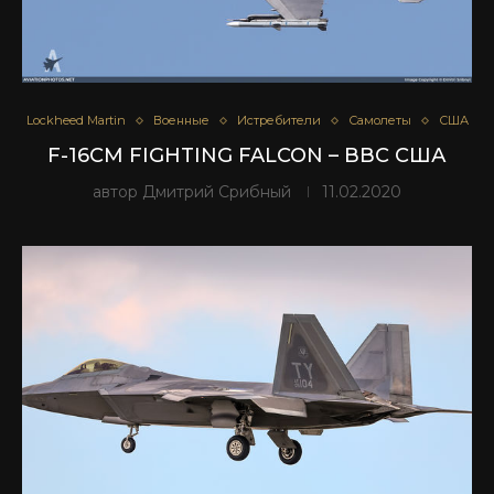
Lockheed Martin
Военные
Истребители
Самолеты
США
F-16CM FIGHTING FALCON – ВВС США
автор
Дмитрий Срибный
11.02.2020