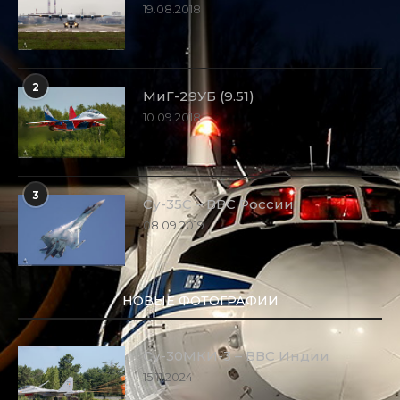
19.08.2018
2
МиГ-29УБ (9.51)
10.09.2018
3
Су-35С – ВВС России
08.09.2019
НОВЫЕ ФОТОГРАФИИ
Су-30МКИ-3 – ВВС Индии
15.11.2024