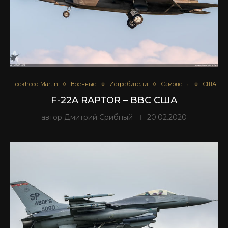
Lockheed Martin
Военные
Истребители
Самолеты
США
F-22A RAPTOR – ВВС США
автор
Дмитрий Срибный
20.02.2020