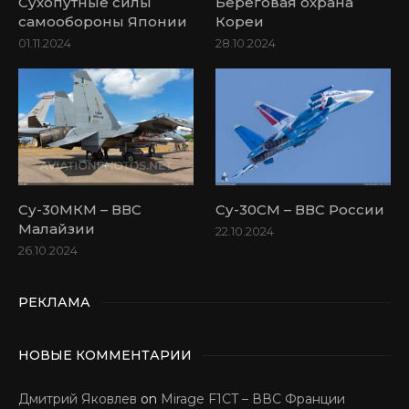
Сухопутные силы
Береговая охрана
самообороны Японии
Кореи
01.11.2024
28.10.2024
Су-30МКМ – ВВС
Су-30СМ – ВВС России
Малайзии
22.10.2024
26.10.2024
РЕКЛАМА
НОВЫЕ КОММЕНТАРИИ
Дмитрий Яковлев
on
Mirage F1CT – ВВС Франции