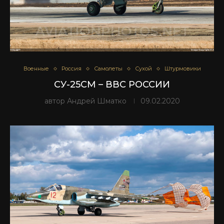
Военные
Россия
Самолеты
Сухой
Штурмовики
СУ-25СМ – ВВС РОССИИ
автор
Андрей Шматко
09.02.2020