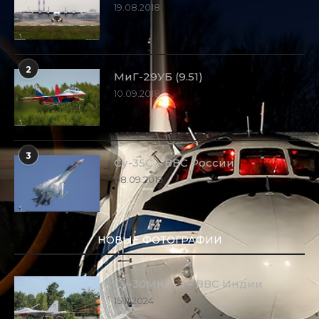
19.08.2018
2
МиГ-29УБ (9.51)
10.09.2018
3
Су-35С – ВВС России
08.09.2019
НОВЫЕ ФОТОГРАФИИ
Су-30МКИ-3 – ВВС Индии
15.11.2024