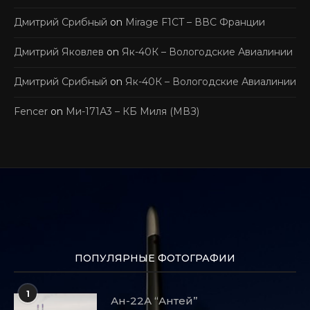
Дмитрий Срибный
on
Mirage F1CT – ВВС Франции
Дмитрий Яковлев
on
Як-40К – Вологодские Авиалинии
Дмитрий Срибный
on
Як-40К – Вологодские Авиалинии
Fencer
on
Ми-171А3 – КБ Миля (МВЗ)
ПОПУЛЯРНЫЕ ФОТОГРАФИИ
1
Ан-22А “Антей”