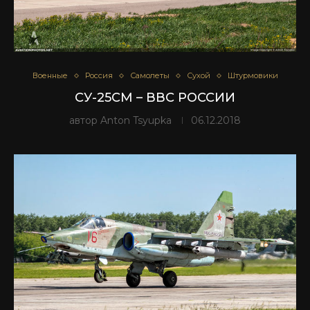
Военные
Россия
Самолеты
Сухой
Штурмовики
СУ-25СМ – ВВС РОССИИ
автор
Anton Tsyupka
06.12.2018