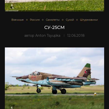
Военные
Россия
Самолеты
Сухой
Штурмовики
СУ-25СМ
автор
Anton Tsyupka
12.06.2018