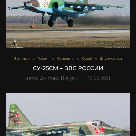
Военные
Россия
Самолеты
Сухой
Штурмовики
СУ-25СМ – ВВС РОССИИ
автор
Дмитрий Пичугин
18.08.2021