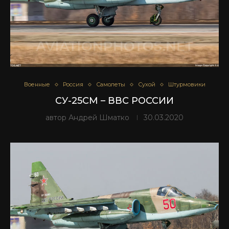
Военные
Россия
Самолеты
Сухой
Штурмовики
СУ-25СМ – ВВС РОССИИ
автор
Андрей Шматко
30.03.2020