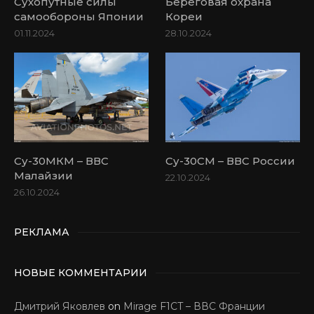
Сухопутные силы
Береговая охрана
самообороны Японии
Кореи
01.11.2024
28.10.2024
Су-30МКМ – ВВС
Су-30СМ – ВВС России
Малайзии
22.10.2024
26.10.2024
РЕКЛАМА
НОВЫЕ КОММЕНТАРИИ
Дмитрий Яковлев
on
Mirage F1CT – ВВС Франции