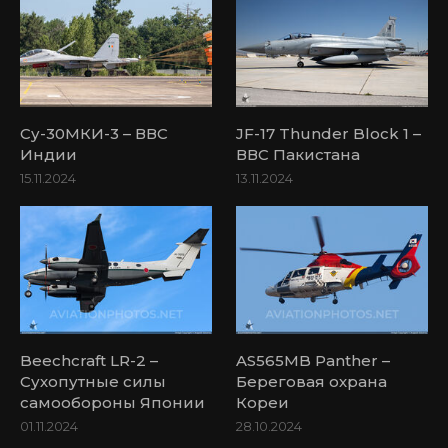
Су-30МКИ-3 – ВВС
JF-17 Thunder Block 1 –
Индии
ВВС Пакистана
15.11.2024
13.11.2024
Beechcraft LR-2 –
AS565MB Panther –
Сухопутные силы
Береговая охрана
самообороны Японии
Кореи
01.11.2024
28.10.2024