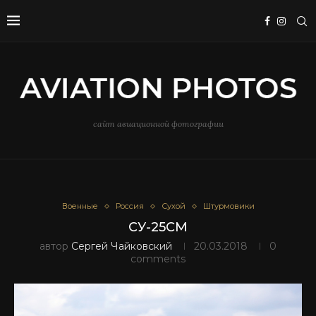
сайт авиационной фотографии
Военные
Россия
Сухой
Штурмовики
СУ-25СМ
автор
Сергей Чайковский
20.03.2018
0
comments