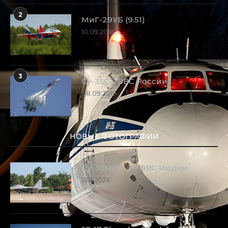
2
МиГ-29УБ (9.51)
10.09.2018
3
Су-35С – ВВС России
08.09.2019
НОВЫЕ ФОТОГРАФИИ
Су-30МКИ-3 – ВВС Индии
15.11.2024