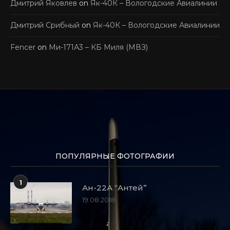
Дмитрий Яковлев
on
Як-40К – Вологодские Авиалинии
Дмитрий Срибный
on
Як-40К – Вологодские Авиалинии
Fencer
on
Ми-171А3 – КБ Миля (МВЗ)
ПОПУЛЯРНЫЕ ФОТОГРАФИИ
1
Ан-22А “Антей”
19.08.2018