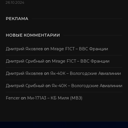
26.10.2024
РЕКЛАМА
НОВЫЕ КОММЕНТАРИИ
Дмитрий Яковлев
on
Mirage F1CT – ВВС Франции
Дмитрий Срибный
on
Mirage F1CT – ВВС Франции
Дмитрий Яковлев
on
Як-40К – Вологодские Авиалинии
Дмитрий Срибный
on
Як-40К – Вологодские Авиалинии
Fencer
on
Ми-171А3 – КБ Миля (МВЗ)