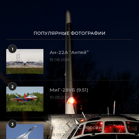
ПОПУЛЯРНЫЕ ФОТОГРАФИИ
1
Ан-22А “Антей”
19.08.2018
2
МиГ-29УБ (9.51)
10.09.2018
3
Су-35С – ВВС России
08.09.2019