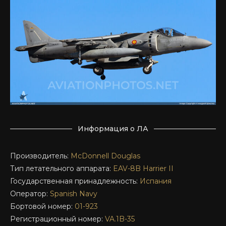
Информация о ЛА
Производитель:
McDonnell Douglas
Тип летательного аппарата:
EAV-8B
Harrier II
Государственная принадлежность:
Испания
Оператор:
Spanish Navy
Бортовой номер:
01-923
Регистрационный номер:
VA.1B-35