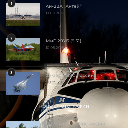
1
Ан-22А “Антей”
19.08.2018
2
МиГ-29УБ (9.51)
10.09.2018
3
Су-35С – ВВС России
08.09.2019
НОВЫЕ ФОТОГРАФИИ
Су-30МКИ-3 – ВВС Индии