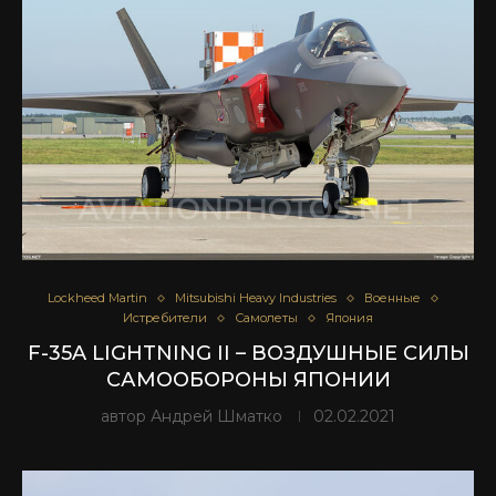
Lockheed Martin
Mitsubishi Heavy Industries
Военные
Истребители
Самолеты
Япония
F-35A LIGHTNING II – ВОЗДУШНЫЕ СИЛЫ
САМООБОРОНЫ ЯПОНИИ
автор
Андрей Шматко
02.02.2021