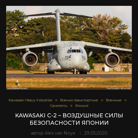
Kawasaki Heavy Industries
Военно-транспортные
Военные
Самолеты
Япония
KAWASAKI C-2 – ВОЗДУШНЫЕ СИЛЫ
БЕЗОПАСНОСТИ ЯПОНИИ
автор
Alex van Noye
29.05.2020