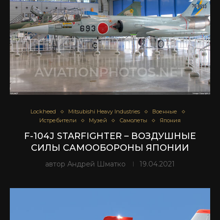
Lockheed
Mitsubishi Heavy Industries
Военные
Истребители
Музей
Самолеты
Япония
F-104J STARFIGHTER – ВОЗДУШНЫЕ
СИЛЫ САМООБОРОНЫ ЯПОНИИ
автор
Андрей Шматко
19.04.2021