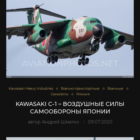
Kawasaki Heavy Industries
Военно-транспортные
Военные
Самолеты
Япония
KAWASAKI C-1 – ВОЗДУШНЫЕ СИЛЫ
САМООБОРОНЫ ЯПОНИИ
автор
Андрей Шматко
09.07.2020