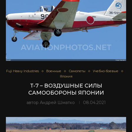
Fuji Heavy Industries
Военные
Самолеты
Учебно-боевые
Япония
T-7 – ВОЗДУШНЫЕ СИЛЫ
САМООБОРОНЫ ЯПОНИИ
автор
Андрей Шматко
08.04.2021