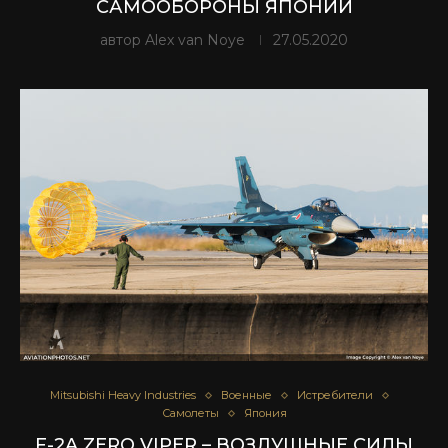
САМООБОРОНЫ ЯПОНИИ
автор
Alex van Noye
27.05.2020
Mitsubishi Heavy Industries
Военные
Истребители
Самолеты
Япония
F-2A ZERO VIPER – ВОЗДУШНЫЕ СИЛЫ