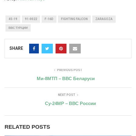
4S-19
91-0022
F-16D
FIGHTING FALCON
ZARAGOZA
ВВС ТУРЦИИ
SHARE
PREVIOUS POST
Ми-8МТП – ВВС Беларуси
NEXT POST
Су-24МР – ВВС России
RELATED POSTS