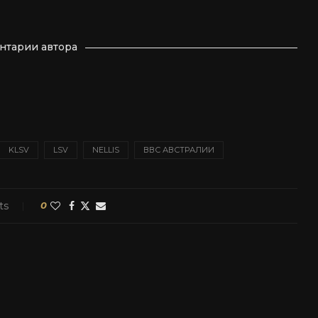
нтарии автора
KLSV
LSV
NELLIS
ВВС АВСТРАЛИИ
ts
0