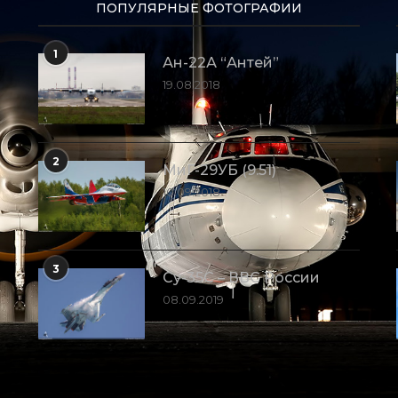
ПОПУЛЯРНЫЕ ФОТОГРАФИИ
1
Ан-22А “Антей”
19.08.2018
2
МиГ-29УБ (9.51)
10.09.2018
3
Су-35С – ВВС России
08.09.2019