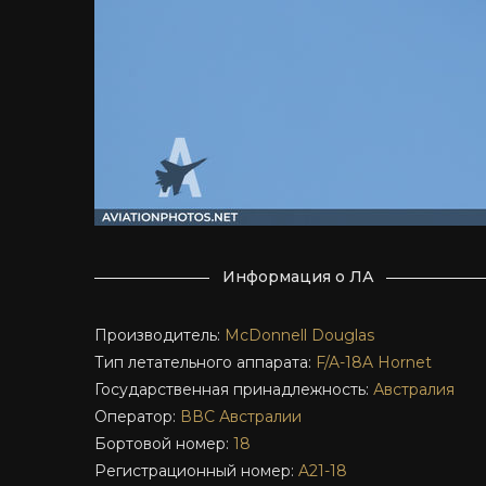
Информация о ЛА
Производитель:
McDonnell Douglas
Тип летательного аппарата:
F/A-18A
Hornet
Государственная принадлежность:
Австралия
Оператор:
ВВС Австралии
Бортовой номер:
18
Регистрационный номер:
A21-18