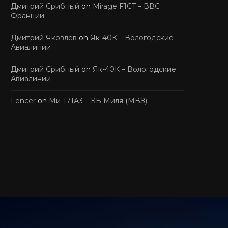
Дмитрий Срибный
on
Mirage F1CT – ВВС
Франции
Дмитрий Яковлев
on
Як-40К – Вологодские
Авиалинии
Дмитрий Срибный
on
Як-40К – Вологодские
Авиалинии
Fencer
on
Ми-171А3 – КБ Миля (МВЗ)