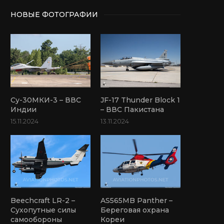
НОВЫЕ ФОТОГРАФИИ
Су-30МКИ-3 – ВВС
JF-17 Thunder Block 1
Индии
– ВВС Пакистана
15.11.2024
13.11.2024
Beechcraft LR-2 –
AS565MB Panther –
Сухопутные силы
Береговая охрана
самообороны
Кореи