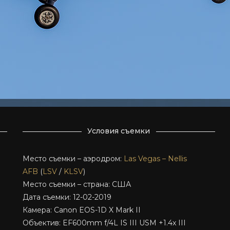
Условия съемки
Место съемки – аэродром:
Las Vegas – Nellis
AFB
(
LSV
/
KLSV
)
Место съемки – страна: США
Дата съемки: 12-02-2019
Камера: Canon EOS-1D X Mark II
Объектив: EF600mm f/4L IS III USM +1.4x III