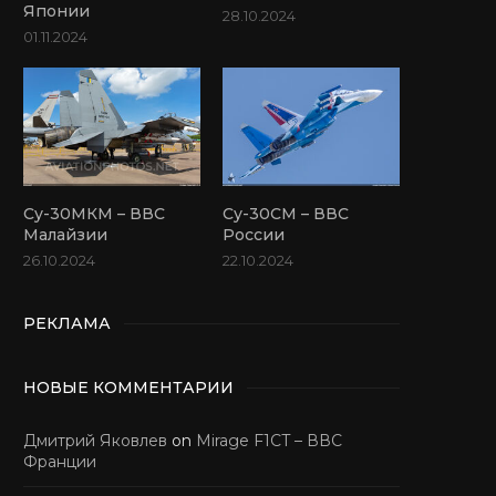
Японии
28.10.2024
01.11.2024
Су-30МКМ – ВВС
Су-30СМ – ВВС
Малайзии
России
26.10.2024
22.10.2024
РЕКЛАМА
НОВЫЕ КОММЕНТАРИИ
Дмитрий Яковлев
on
Mirage F1CT – ВВС
Франции