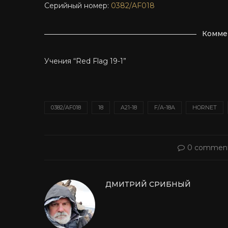
Серийный номер:
0382/AF018
Комме
Учения “Red Flag 19-1”
0382/AF018
18
A21-18
F/A-18A
HORNET
0 commen
ДМИТРИЙ СРИБНЫЙ