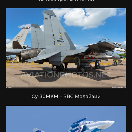
Су-30МКМ – ВВС Малайзии