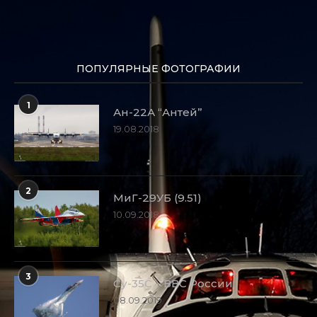
ПОПУЛЯРНЫЕ ФОТОГРАФИИ
1
Ан-22А “Антей”
19.08.2018
2
МиГ-29УБ (9.51)
10.09.2018
3
Су-35С – ВВС России
08.09.2019