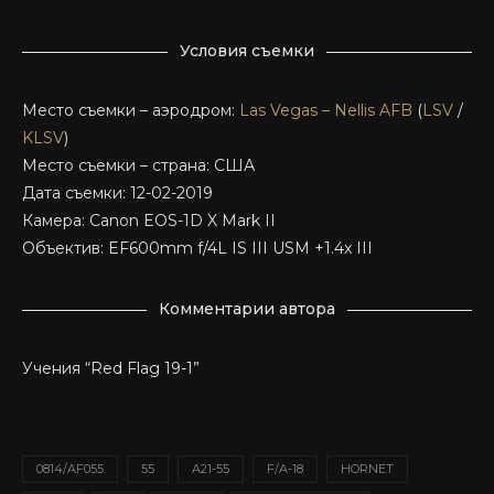
Условия съемки
Место съемки – аэродром:
Las Vegas – Nellis AFB
(
LSV
/
KLSV
)
Место съемки – страна: США
Дата съемки: 12-02-2019
Камера: Canon EOS-1D X Mark II
Объектив: EF600mm f/4L IS III USM +1.4x III
Комментарии автора
Учения “Red Flag 19-1”
0814/AF055
55
A21-55
F/A-18
HORNET