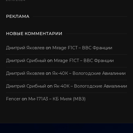
РЕКЛАМА
НОВЫЕ КОММЕНТАРИИ
Дмитрий Яковлев
on
Mirage F1CT – ВВС Франции
Дмитрий Срибный
on
Mirage F1CT – ВВС Франции
Дмитрий Яковлев
on
Як-40К – Вологодские Авиалинии
Дмитрий Срибный
on
Як-40К – Вологодские Авиалинии
Fencer
on
Ми-171А3 – КБ Миля (МВЗ)