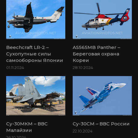
Beechcraft LR-2 –
AS565MB Panther –
Сухопутные силы
Береговая охрана
самообороны Японии
Кореи
01.11.2024
28.10.2024
Су-30МКМ – ВВС
Су-30СМ – ВВС России
Малайзии
22.10.2024
26.10.2024