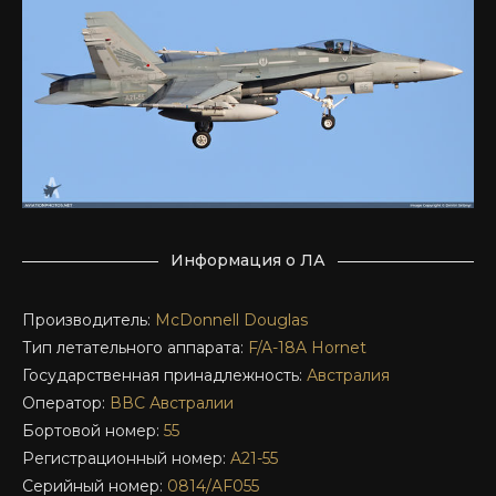
Информация о ЛА
Производитель:
McDonnell Douglas
Тип летательного аппарата:
F/A-18A Hornet
Государственная принадлежность:
Австралия
Оператор:
ВВС Австралии
Бортовой номер:
55
Регистрационный номер:
A21-55
Серийный номер:
0814/AF055