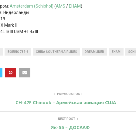
дром:
Amsterdam (Schiphol)
(
AMS
/
EHAM
)
а: Нидерланды
019
X Mark II
IS III USM +1.4x III
BOEING 787-9
CHINA SOUTHERN AIRLINES
DREAMLINER
EHAM
SCHI
PREVIOUS POST
CH-47F Chinook – Армейская авиация США
NEXT POST
Як-55 – ДОСААФ