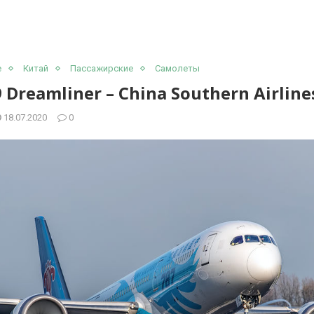
е
Китай
Пассажирские
Самолеты
 Dreamliner – China Southern Airline
18.07.2020
0