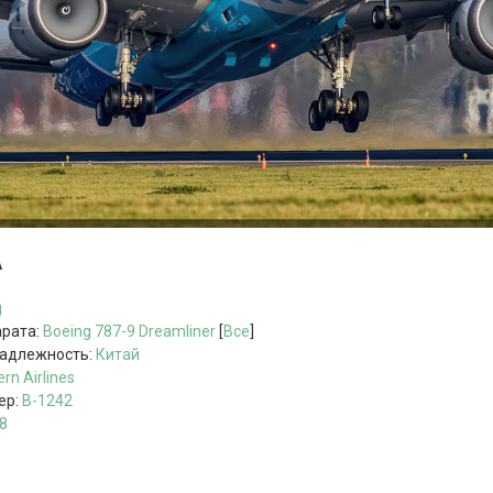
А
g
арата:
Boeing 787-9
Dreamliner
[
Все
]
надлежность:
Китай
rn Airlines
ер:
B-1242
8