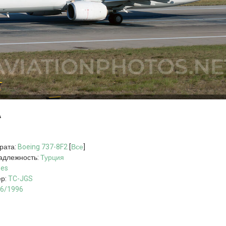
А
рата:
Boeing 737-8F2
[
Все
]
адлежность:
Турция
nes
ер:
TC-JGS
6/1996