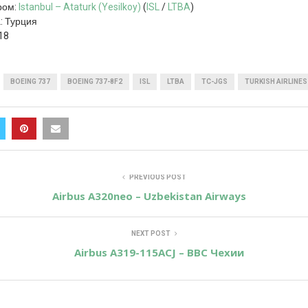
ром:
Istanbul – Ataturk (Yesilkoy)
(
ISL
/
LTBA
)
: Турция
18
BOEING 737
BOEING 737-8F2
ISL
LTBA
TC-JGS
TURKISH AIRLINES
PREVIOUS POST
Airbus A320neo – Uzbekistan Airways
NEXT POST
Airbus A319-115ACJ – ВВС Чехии