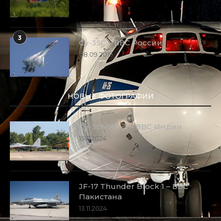
3
Су-35С – ВВС России
08.09.2019
НОВЫЕ ФОТОГРАФИИ
Су-30МКИ-3 – ВВС Индии
15.11.2024
JF-17 Thunder Block 1 – ВВС
Пакистана
13.11.2024