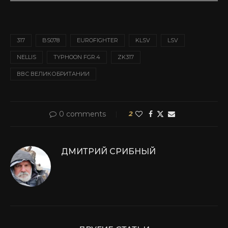
317
BS078
EUROFIGHTER
KLSV
LSV
NELLIS
TYPHOON FGR.4
ZK317
ВВС ВЕЛИКОБРИТАНИИ
0 comments
2
ДМИТРИЙ СРИБНЫЙ