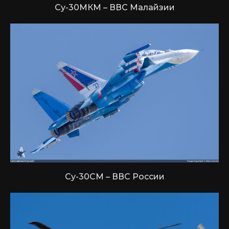
Су-30МКМ – ВВС Малайзии
Су-30СМ – ВВС России