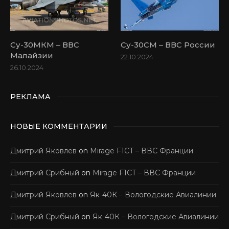
Су-30МКМ – ВВС
Су-30СМ – ВВС России
Малайзии
22.10.2024
26.10.2024
РЕКЛАМА
НОВЫЕ КОММЕНТАРИИ
Дмитрий Яковлев
on
Mirage F1CT – ВВС Франции
Дмитрий Срибный
on
Mirage F1CT – ВВС Франции
Дмитрий Яковлев
on
Як-40К – Вологодские Авиалинии
Дмитрий Срибный
on
Як-40К – Вологодские Авиалинии