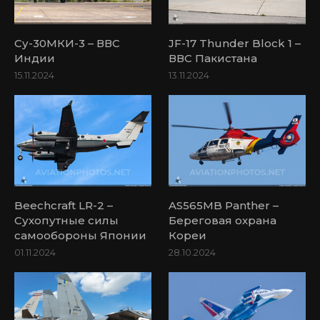
Су-30МКИ-3 – ВВС
JF-17 Thunder Block 1 –
Индии
ВВС Пакистана
15.11.2024
13.11.2024
Beechcraft LR-2 –
AS565MB Panther –
Сухопутные силы
Береговая охрана
самообороны Японии
Кореи
01.11.2024
28.10.2024