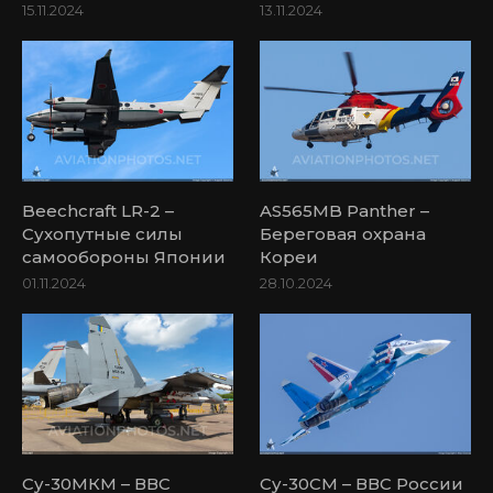
15.11.2024
13.11.2024
Beechcraft LR-2 –
AS565MB Panther –
Сухопутные силы
Береговая охрана
самообороны Японии
Кореи
01.11.2024
28.10.2024
Су-30МКМ – ВВС
Су-30СМ – ВВС России