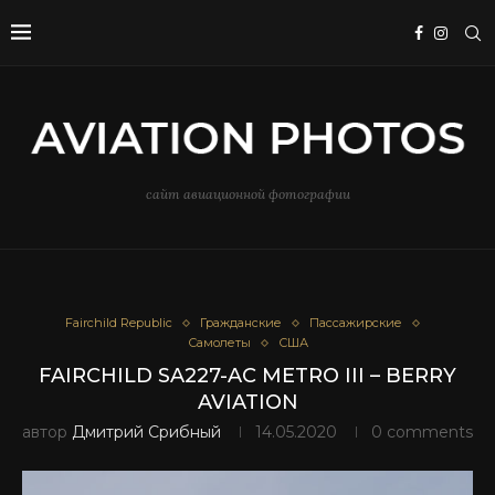
сайт авиационной фотографии
Fairchild Republic
Гражданские
Пассажирские
Самолеты
США
FAIRCHILD SA227-AC METRO III – BERRY
AVIATION
автор
Дмитрий Срибный
14.05.2020
0 comments