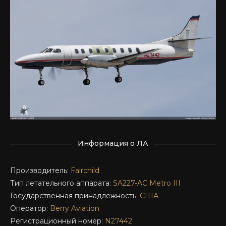
Информация о ЛА
Производитель:
Fairchild
Тип летательного аппарата:
SA227-AC
Metro III
Государственная принадлежность:
США
Оператор:
Berry Aviation
Регистрационный номер:
N27442