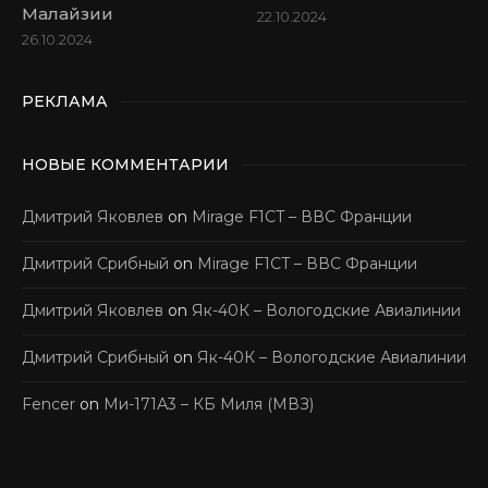
Малайзии
22.10.2024
26.10.2024
РЕКЛАМА
НОВЫЕ КОММЕНТАРИИ
Дмитрий Яковлев
on
Mirage F1CT – ВВС Франции
Дмитрий Срибный
on
Mirage F1CT – ВВС Франции
Дмитрий Яковлев
on
Як-40К – Вологодские Авиалинии
Дмитрий Срибный
on
Як-40К – Вологодские Авиалинии
Fencer
on
Ми-171А3 – КБ Миля (МВЗ)