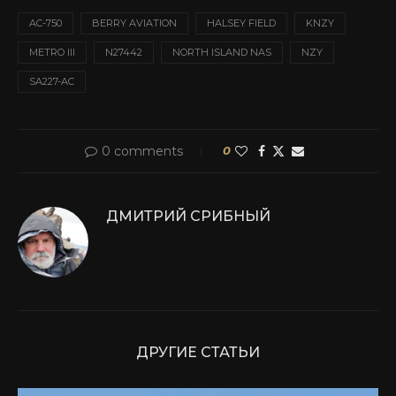
AC-750
BERRY AVIATION
HALSEY FIELD
KNZY
METRO III
N27442
NORTH ISLAND NAS
NZY
SA227-AC
0 comments
0
ДМИТРИЙ СРИБНЫЙ
ДРУГИЕ СТАТЬИ