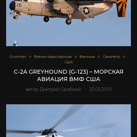
Grumman
Военно-транспортные
Военные
Самолеты
США
C-2A GREYHOUND (G-123) – МОРСКАЯ
АВИАЦИЯ ВМФ США
автор
Дмитрий Срибный
23.03.2019