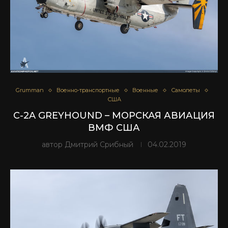
Grumman
Военно-транспортные
Военные
Самолеты
США
C-2A GREYHOUND – МОРСКАЯ АВИАЦИЯ
ВМФ США
автор
Дмитрий Срибный
04.02.2019