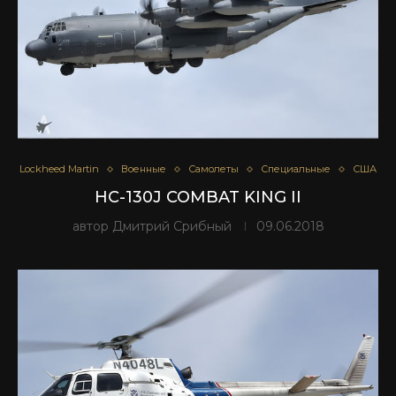
Lockheed Martin
Военные
Самолеты
Специальные
США
HC-130J COMBAT KING II
автор
Дмитрий Срибный
09.06.2018