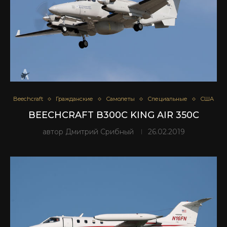
Beechcraft
Гражданские
Самолеты
Специальные
США
BEECHCRAFT B300C KING AIR 350C
автор
Дмитрий Срибный
26.02.2019