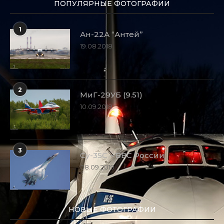
ПОПУЛЯРНЫЕ ФОТОГРАФИИ
1
Ан-22А “Антей”
19.08.2018
2
МиГ-29УБ (9.51)
10.09.2018
3
Су-35С – ВВС России
08.09.2019
НОВЫЕ ФОТОГРАФИИ