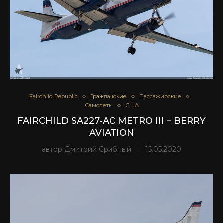
Fairchild Republic
Гражданские
Пассажирские
Самолеты
США
FAIRCHILD SA227-AC METRO III – BERRY
AVIATION
автор
Дмитрий Срибный
15.05.2020