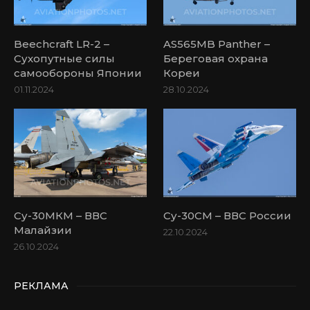
Beechcraft LR-2 –
AS565MB Panther –
Сухопутные силы
Береговая охрана
самообороны Японии
Кореи
01.11.2024
28.10.2024
Су-30МКМ – ВВС
Су-30СМ – ВВС России
Малайзии
22.10.2024
26.10.2024
РЕКЛАМА