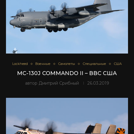
Lockheed
Военные
Самолеты
Специальные
США
MC-130J COMMANDO II – ВВС США
автор
Дмитрий Срибный
26.03.2019