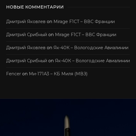
НОВЫЕ КОММЕНТАРИИ
Дмитрий Яковлев
on
Mirage F1CT – ВВС Франции
Дмитрий Срибный
on
Mirage F1CT – ВВС Франции
Дмитрий Яковлев
on
Як-40К – Вологодские Авиалинии
Дмитрий Срибный
on
Як-40К – Вологодские Авиалинии
Fencer
on
Ми-171А3 – КБ Миля (МВЗ)