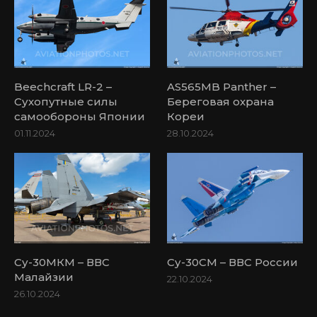
Beechcraft LR-2 –
AS565MB Panther –
Сухопутные силы
Береговая охрана
самообороны Японии
Кореи
01.11.2024
28.10.2024
Су-30МКМ – ВВС
Су-30СМ – ВВС России
Малайзии
22.10.2024
26.10.2024