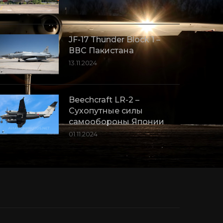
JF-17 Thunder Block 1 –
ВВС Пакистана
13.11.2024
Beechcraft LR-2 –
Сухопутные силы
самообороны Японии
01.11.2024