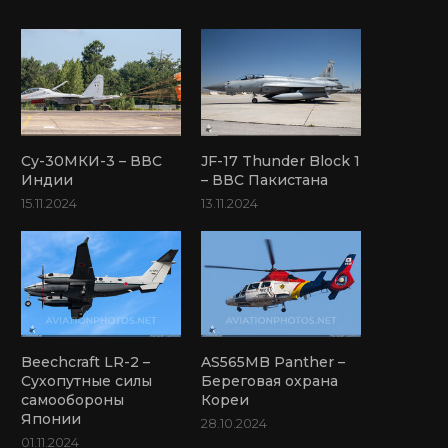
Су-30МКИ-3 – ВВС
JF-17 Thunder Block 1
Индии
– ВВС Пакистана
15.11.2024
13.11.2024
Beechcraft LR-2 –
AS565MB Panther –
Сухопутные силы
Береговая охрана
самообороны
Кореи
Японии
28.10.2024
01.11.2024