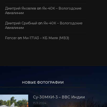
Дмитрий Яковлев
on
Як-40К – Вологодские
Авиалинии
Дмитрий Срибный
on
Як-40К – Вологодские
Авиалинии
Fencer
on
Ми-171А3 – КБ Миля (МВЗ)
НОВЫЕ ФОТОГРАФИИ
Су-30МКИ-3 – ВВС Индии
15.11.2024