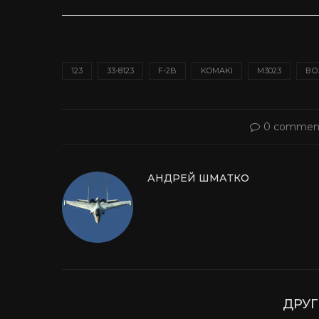
123
33-8123
F-2B
KOMAKI
M3023
ВО
0 commen
АНДРЕЙ ШМАТКО
ДРУГ