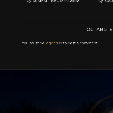
Су-30МКМ – ВВС Малайзии
Су-30С
ОСТАВЬТ
You must be
logged in
to post a comment.