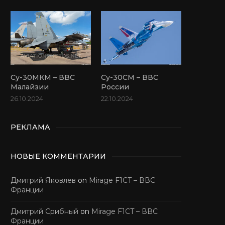
Су-30МКМ – ВВС
Су-30СМ – ВВС
Малайзии
России
26.10.2024
22.10.2024
РЕКЛАМА
НОВЫЕ КОММЕНТАРИИ
Дмитрий Яковлев
on
Mirage F1CT – ВВС
Франции
Дмитрий Срибный
on
Mirage F1CT – ВВС
Франции