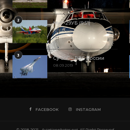
2
МиГ-29УБ (9.51)
10.09.2018
3
Су-35С – ВВС России
08.09.2019
FACEBOOK
INSTAGRAM
© 2018-2021 - Aviationphotos.net. All Right Reserved