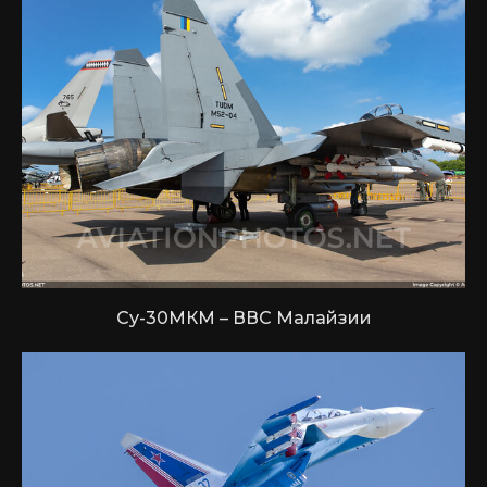
Су-30МКМ – ВВС Малайзии