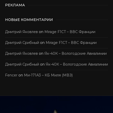
РЕКЛАМА
НОВЫЕ КОММЕНТАРИИ
Дмитрий Яковлев
on
Mirage F1CT – ВВС Франции
Дмитрий Срибный
on
Mirage F1CT – ВВС Франции
Дмитрий Яковлев
on
Як-40К – Вологодские Авиалинии
Дмитрий Срибный
on
Як-40К – Вологодские Авиалинии
Fencer
on
Ми-171А3 – КБ Миля (МВЗ)