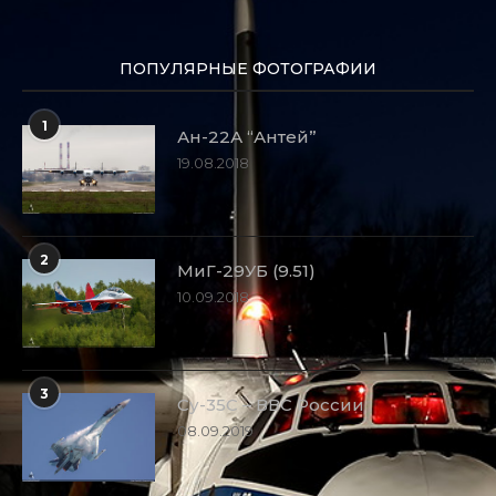
ПОПУЛЯРНЫЕ ФОТОГРАФИИ
1
Ан-22А “Антей”
19.08.2018
2
МиГ-29УБ (9.51)
10.09.2018
3
Су-35С – ВВС России
08.09.2019