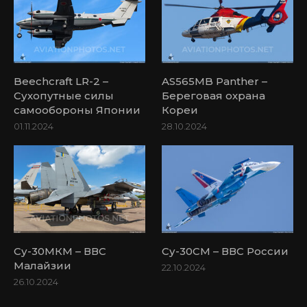
Beechcraft LR-2 –
AS565MB Panther –
Сухопутные силы
Береговая охрана
самообороны Японии
Кореи
01.11.2024
28.10.2024
Су-30МКМ – ВВС
Су-30СМ – ВВС России
Малайзии
22.10.2024
26.10.2024