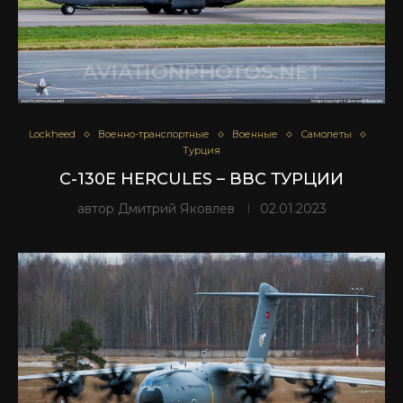
Lockheed
Военно-транспортные
Военные
Самолеты
Турция
C-130E HERCULES – ВВС ТУРЦИИ
автор
Дмитрий Яковлев
02.01.2023