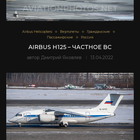
Airbus Helicopters
Вертолеты
Гражданские
Пассажирские
Россия
AIRBUS H125 – ЧАСТНОЕ ВС
автор
Дмитрий Яковлев
13.04.2022