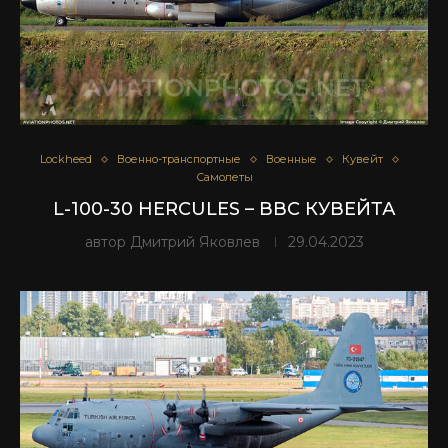
Lockheed
Военно-транспортные
Военные
Кувейт
Самолеты
L-100-30 HERCULES – ВВС КУВЕЙТА
автор
Дмитрий Яковлев
29.04.2023