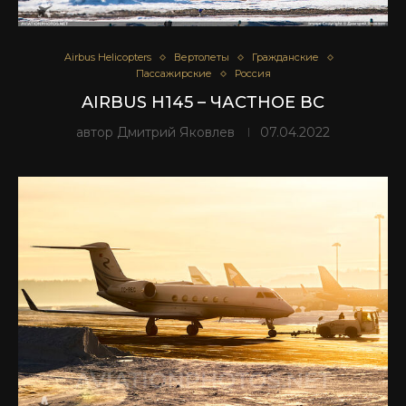
Airbus Helicopters
Вертолеты
Гражданские
Пассажирские
Россия
AIRBUS H145 – ЧАСТНОЕ ВС
автор
Дмитрий Яковлев
07.04.2022