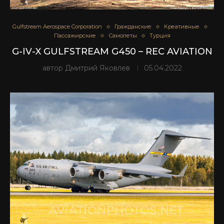
Gulfstream Aerospace Corporation
Гражданские
Креативные
Пассажирские
Самолеты
Турция
G-IV-X GULFSTREAM G450 – REC AVIATION
автор
Дмитрий Яковлев
05.04.2022