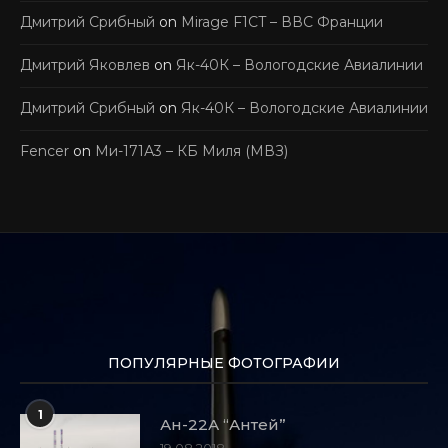
Дмитрий Срибный
on
Mirage F1CT – ВВС Франции
Дмитрий Яковлев
on
Як-40К – Вологодские Авиалинии
Дмитрий Срибный
on
Як-40К – Вологодские Авиалинии
Fencer
on
Ми-171А3 – КБ Миля (МВЗ)
ПОПУЛЯРНЫЕ ФОТОГРАФИИ
1
Ан-22А “Антей”
19.08.2018