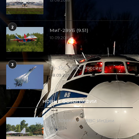
2
МиГ-29УБ (9.51)
10.09.2018
3
Су-35С – ВВС России
08.09.2019
НОВЫЕ ФОТОГРАФИИ
Су-30МКИ-3 – ВВС Индии
15.11.2024